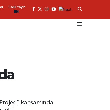
lar
Canlı Yayın
ıda
t Projesi” kapsamında
 etti.