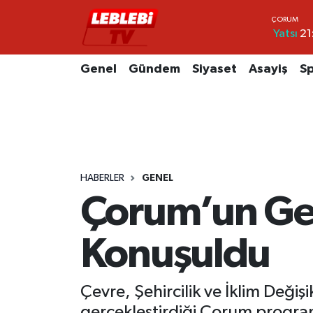
Yatsı
21
Hava Durumu
Genel
Gündem
Siyaset
Asayiş
S
Çorum Namaz Vakitleri
Trafik Durumu
Süper Lig Puan Durumu ve Fikstür
HABERLER
GENEL
Tüm Manşetler
Çorum’un Gel
Son Dakika Haberleri
Konuşuldu
Haber Arşivi
Çevre, Şehircilik ve İklim Deği
gerçekleştirdiği Çorum program