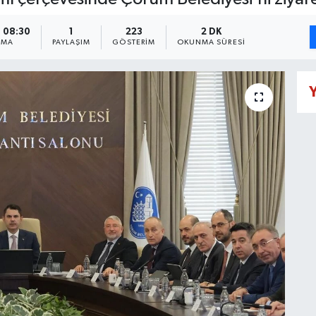
- 08:30
1
223
2 DK
NMA
PAYLAŞIM
GÖSTERIM
OKUNMA SÜRESI
Y