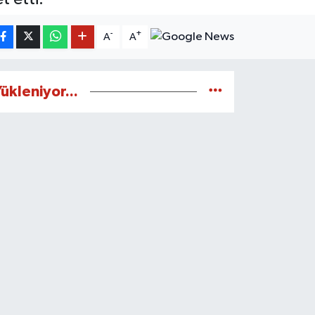
-
+
A
A
ükleniyor...