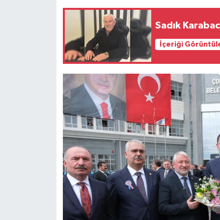
Sadık Karabac
İçeriği Görüntül