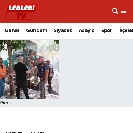
Hava Durumu
Genel
Gündem
Siyaset
Asayiş
Spor
İlçele
Çorum Namaz Vakitleri
Trafik Durumu
Süper Lig Puan Durumu ve Fikstür
Tüm Manşetler
Son Dakika Haberleri
Genel
Haber Arşivi