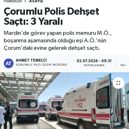
HABERLER
ASAYIŞ
Çorumlu Polis Dehşet
Saçtı: 3 Yaralı
Mardin'de görev yapan polis memuru M.Ö.,
boşanma aşamasında olduğu eşi A.Ö.'nün
Çorum'daki evine gelerek dehşet saçtı.
AHMET TEMELCI
02.07.2026 - 09:31
SORUMLU YAZI İŞLERI MÜDÜRÜ
YAYINLANMA
PAYL