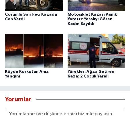
Çorumlu Şair Feci Kazada
Motosiklet Kazası Panik
Can Verdi
Yarattı: Yaralıyı Gören
Kadın Bayıldı
Köyde Korkutan Anız
Yürekleri Ağza Getiren
Yangını
Kaza: 2 Çocuk Yaralı
Yorumlar