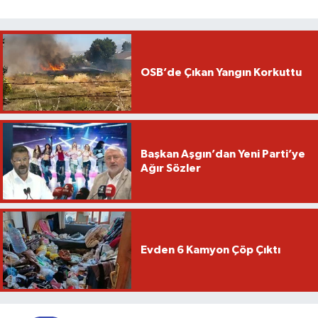
OSB’de Çıkan Yangın Korkuttu
Başkan Aşgın’dan Yeni Parti’ye
Ağır Sözler
Evden 6 Kamyon Çöp Çıktı