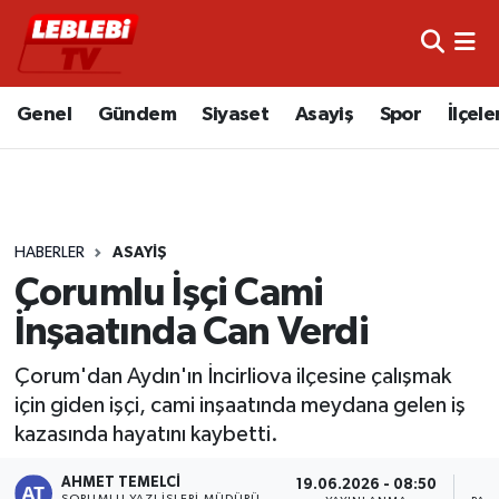
Hava Durumu
Genel
Gündem
Siyaset
Asayiş
Spor
İlçele
Çorum Namaz Vakitleri
Trafik Durumu
HABERLER
ASAYIŞ
Süper Lig Puan Durumu ve Fikstür
Çorumlu İşçi Cami
Tüm Manşetler
İnşaatında Can Verdi
Son Dakika Haberleri
Çorum'dan Aydın'ın İncirliova ilçesine çalışmak
için giden işçi, cami inşaatında meydana gelen iş
Haber Arşivi
kazasında hayatını kaybetti.
AHMET TEMELCI
19.06.2026 - 08:50
SORUMLU YAZI İŞLERI MÜDÜRÜ