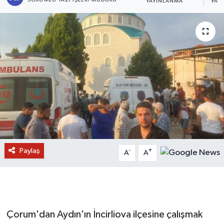
YAYINLANMA
PAY
Paylaş
-
+
A
A
Çorum'dan Aydın'ın İncirliova ilçesine çalışmak