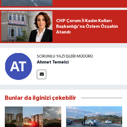
CHP Çorum İl Kadın Kolları
Başkanlığı'na Özlem Özşahin
Atandı
SORUMLU YAZI İŞLERI MÜDÜRÜ
Ahmet Temelci
Bunlar da ilginizi çekebilir