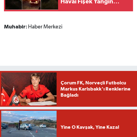
Havai Fişek Yangın
Çıkardı
Muhabir:
Haber Merkezi
Çorum FK, Norveçli Futbolcu
Markus Karlsbakk'ı Renklerine
Bağladı
Yine O Kavşak, Yine Kaza!