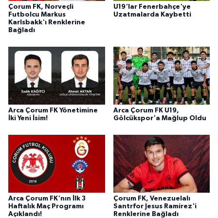
Çorum FK, Norveçli
U19'lar Fenerbahçe'ye
Futbolcu Markus
Uzatmalarda Kaybetti
Karlsbakk'ı Renklerine
Bağladı
Arca Çorum FK Yönetimine
Arca Çorum FK U19,
İki Yeni İsim!
Gölcükspor'a Mağlup Oldu
Arca Çorum FK'nın İlk 3
Çorum FK, Venezuelalı
Haftalık Maç Programı
Santrfor Jesus Ramirez'i
Açıklandı!
Renklerine Bağladı