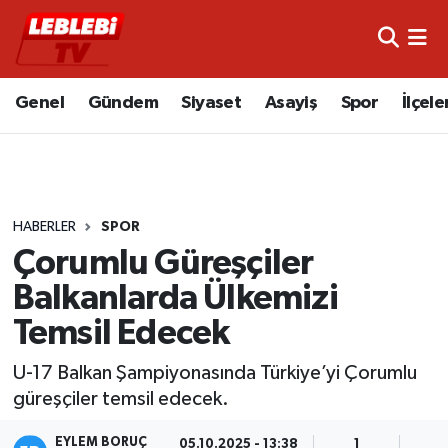
Hava Durumu
Genel
Gündem
Siyaset
Asayiş
Spor
İlçele
Çorum Namaz Vakitleri
Trafik Durumu
HABERLER
SPOR
Süper Lig Puan Durumu ve Fikstür
Çorumlu Güreşçiler
Tüm Manşetler
Balkanlarda Ülkemizi
Temsil Edecek
Son Dakika Haberleri
U-17 Balkan Şampiyonasında Türkiye’yi Çorumlu
Haber Arşivi
güreşçiler temsil edecek.
EYLEM BORUÇ
05.10.2025 - 13:38
1
5