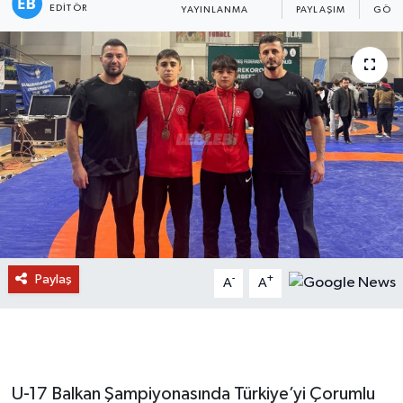
EDITÖR
YAYINLANMA
PAYLAŞIM
GÖST
Paylaş
-
+
A
A
U-17 Balkan Şampiyonasında Türkiye’yi Çorumlu