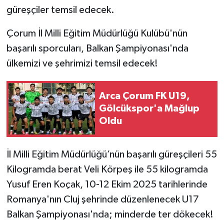
güreşçiler temsil edecek.
Çorum İl Milli Eğitim Müdürlüğü Kulübü'nün
başarılı sporcuları, Balkan Şampiyonası'nda
ülkemizi ve şehrimizi temsil edecek!
Arca Çorum FK U19,
Gölcükspor'a Mağlup
Oldu
İl Milli Eğitim Müdürlüğü’nün başarılı güreşçileri 55
Kilogramda berat Veli Körpeş ile 55 kilogramda
Yusuf Eren Koçak, 10-12 Ekim 2025 tarihlerinde
Romanya'nın Cluj şehrinde düzenlenecek U17
Balkan Şampiyonası'nda; minderde ter dökecek!