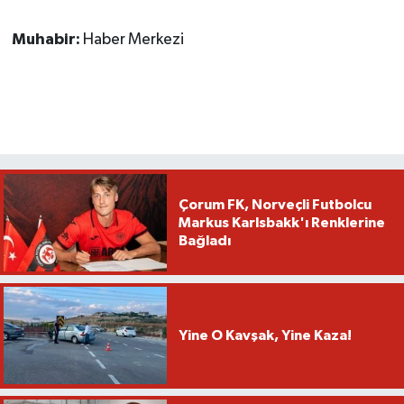
Muhabir:
Haber Merkezi
Çorum FK, Norveçli Futbolcu
Markus Karlsbakk'ı Renklerine
Bağladı
Yine O Kavşak, Yine Kaza!