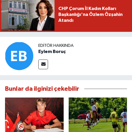
CHP Çorum İl Kadın Kolları
Başkanlığı'na Özlem Özşahin
Atandı
EDITÖR HAKKINDA
Eylem Boruç
Bunlar da ilginizi çekebilir