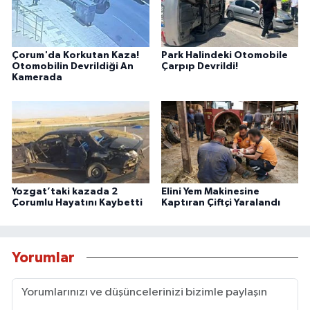
Çorum'da Korkutan Kaza!
Park Halindeki Otomobile
Otomobilin Devrildiği An
Çarpıp Devrildi!
Kamerada
Yozgat’taki kazada 2
Elini Yem Makinesine
Çorumlu Hayatını Kaybetti
Kaptıran Çiftçi Yaralandı
Yorumlar