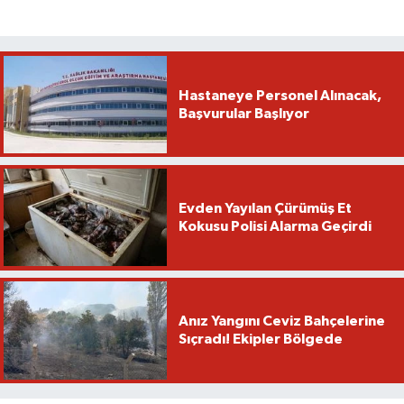
Hastaneye Personel Alınacak,
Başvurular Başlıyor
Evden Yayılan Çürümüş Et
Kokusu Polisi Alarma Geçirdi
Anız Yangını Ceviz Bahçelerine
Sıçradı! Ekipler Bölgede