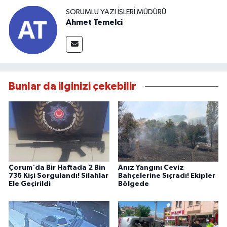
SORUMLU YAZI İŞLERI MÜDÜRÜ
Ahmet Temelci
Bunlar da ilginizi çekebilir
Çorum'da Bir Haftada 2 Bin
Anız Yangını Ceviz
736 Kişi Sorgulandı! Silahlar
Bahçelerine Sıçradı! Ekipler
Ele Geçirildi
Bölgede