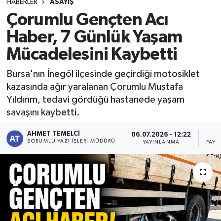
HABERLER
ASAYIŞ
Çorumlu Gençten Acı
Haber, 7 Günlük Yaşam
Mücadelesini Kaybetti
Bursa'nın İnegöl ilçesinde geçirdiği motosiklet
kazasında ağır yaralanan Çorumlu Mustafa
Yıldırım, tedavi gördüğü hastanede yaşam
savaşını kaybetti.
AHMET TEMELCI
06.07.2026 - 12:22
SORUMLU YAZI İŞLERI MÜDÜRÜ
YAYINLANMA
PAYL