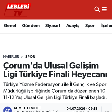
Hava Durumu
Genel
Gündem
Siyaset
Asayiş
Spor
İlçele
Çorum Namaz Vakitleri
Trafik Durumu
HABERLER
SPOR
Süper Lig Puan Durumu ve Fikstür
Çorum'da Ulusal Gelişim
Tüm Manşetler
Ligi Türkiye Finali Heyecanı
Son Dakika Haberleri
Türkiye Yüzme Federasyonu ile İl Gençlik ve Spor
Müdürlüğü işbirliğinde Çorum'da düzenlenen 10-
Haber Arşivi
11-12 Yaş Ulusal Gelişim Ligi Türkiye Finali başladı.
AHMET TEMELCI
04.07.2026 - 09:18
SORUMLU YAZI İŞLERI MÜDÜRÜ