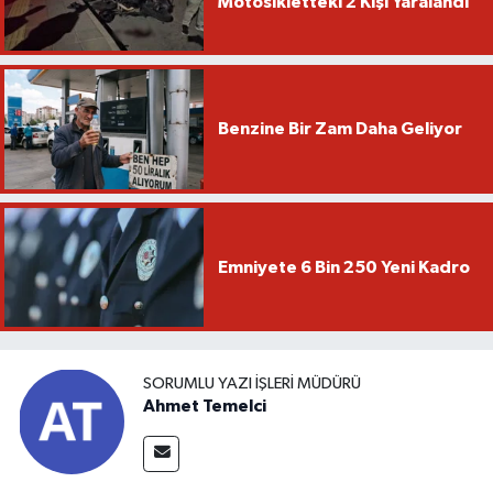
Motosikletteki 2 Kişi Yaralandı
Benzine Bir Zam Daha Geliyor
Emniyete 6 Bin 250 Yeni Kadro
SORUMLU YAZI İŞLERI MÜDÜRÜ
Ahmet Temelci