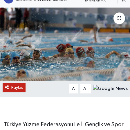
YAYINLANMA
PAY
Paylaş
-
+
A
A
Türkiye Yüzme Federasyonu ile İl Gençlik ve Spor