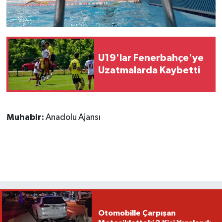
U19'lar Fenerbahçe'ye
Uzatmalarda Kaybetti
Muhabir:
Anadolu Ajansı
Otomobille Çarpışan