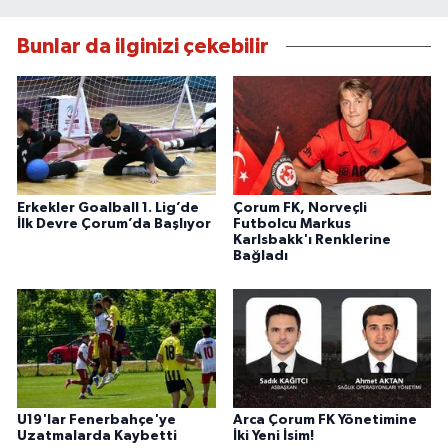
Bunlar da ilginizi çekebilir
Erkekler Goalball 1. Lig’de
Çorum FK, Norveçli
İlk Devre Çorum’da Başlıyor
Futbolcu Markus
Karlsbakk'ı Renklerine
Bağladı
U19'lar Fenerbahçe'ye
Arca Çorum FK Yönetimine
Uzatmalarda Kaybetti
İki Yeni İsim!