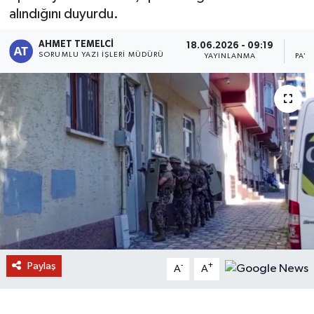
alındığını duyurdu.
AHMET TEMELCI
18.06.2026 - 09:19
SORUMLU YAZI İŞLERI MÜDÜRÜ
YAYINLANMA
PAY
Paylaş
-
+
A
A