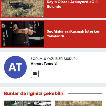
Kayıp Olarak Aranıyordu Ölü
Bulundu
Suç Makinesi Kaçmak İsterken
Yakalandı
SORUMLU YAZI İŞLERI MÜDÜRÜ
Ahmet Temelci
Bunlar da ilginizi çekebilir