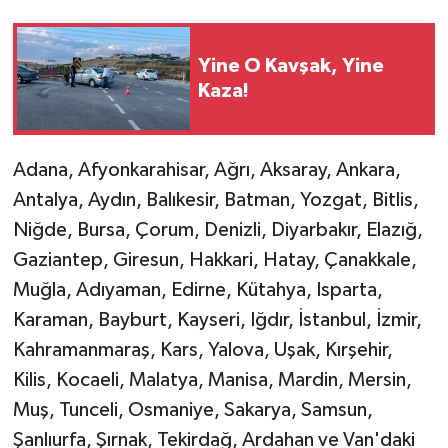
Yine O Kavşak, Yine
Kaza!
Adana, Afyonkarahisar, Ağrı, Aksaray, Ankara,
Antalya, Aydın, Balıkesir, Batman, Yozgat, Bitlis,
Niğde, Bursa, Çorum, Denizli, Diyarbakır, Elazığ,
Gaziantep, Giresun, Hakkari, Hatay, Çanakkale,
Muğla, Adıyaman, Edirne, Kütahya, Isparta,
Karaman, Bayburt, Kayseri, Iğdır, İstanbul, İzmir,
Kahramanmaraş, Kars, Yalova, Uşak, Kırşehir,
Kilis, Kocaeli, Malatya, Manisa, Mardin, Mersin,
Muş, Tunceli, Osmaniye, Sakarya, Samsun,
Şanlıurfa, Şırnak, Tekirdağ, Ardahan ve Van'daki