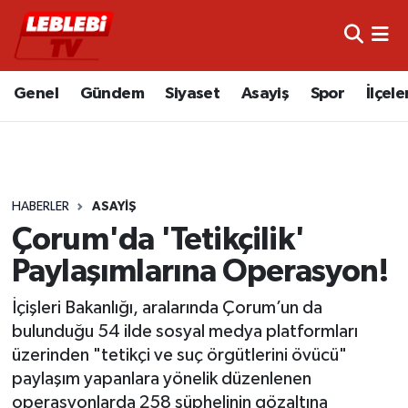
Hava Durumu
Genel
Gündem
Siyaset
Asayiş
Spor
İlçele
Çorum Namaz Vakitleri
Trafik Durumu
HABERLER
ASAYIŞ
Süper Lig Puan Durumu ve Fikstür
Çorum'da 'Tetikçilik'
Tüm Manşetler
Paylaşımlarına Operasyon!
Son Dakika Haberleri
İçişleri Bakanlığı, aralarında Çorum’un da
bulunduğu 54 ilde sosyal medya platformları
Haber Arşivi
üzerinden "tetikçi ve suç örgütlerini övücü"
paylaşım yapanlara yönelik düzenlenen
operasyonlarda 258 şüphelinin gözaltına