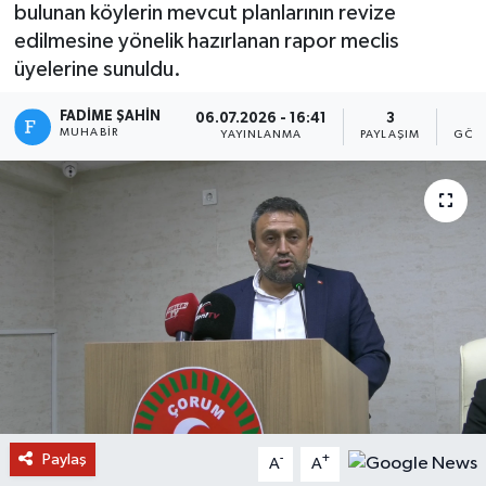
bulunan köylerin mevcut planlarının revize
edilmesine yönelik hazırlanan rapor meclis
üyelerine sunuldu.
FADIME ŞAHIN
06.07.2026 - 16:41
3
5
MUHABIR
YAYINLANMA
PAYLAŞIM
GÖST
Paylaş
-
+
A
A