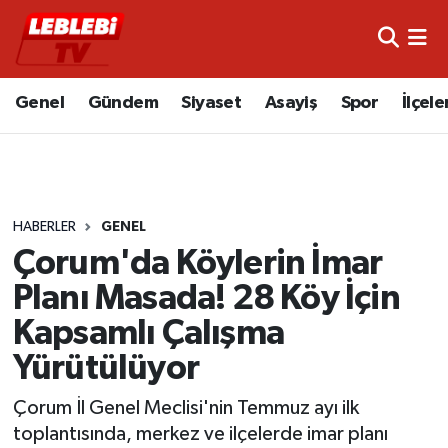
Hava Durumu
Genel
Gündem
Siyaset
Asayiş
Spor
İlçele
Çorum Namaz Vakitleri
Trafik Durumu
HABERLER
GENEL
Süper Lig Puan Durumu ve Fikstür
Çorum'da Köylerin İmar
Tüm Manşetler
Planı Masada! 28 Köy İçin
Kapsamlı Çalışma
Son Dakika Haberleri
Yürütülüyor
Haber Arşivi
Çorum İl Genel Meclisi'nin Temmuz ayı ilk
toplantısında, merkez ve ilçelerde imar planı