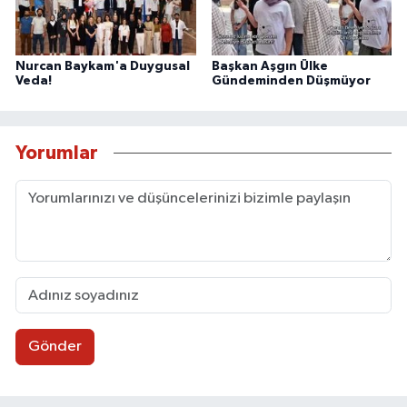
Nurcan Baykam'a Duygusal
Başkan Aşgın Ülke
Veda!
Gündeminden Düşmüyor
Yorumlar
Gönder