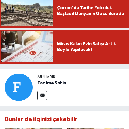
Çorum'da Tarihe Yolculuk
Başladı! Dünyanın Gözü Burada
Miras Kalan Evin Satışı Artık
Böyle Yapılacak!
MUHABIR
Fadime Şahin
Bunlar da ilginizi çekebilir