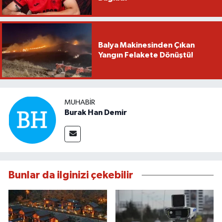
Balya Makinesinden Çıkan
Yangın Felakete Dönüştü!
MUHABIR
Burak Han Demir
Bunlar da ilginizi çekebilir