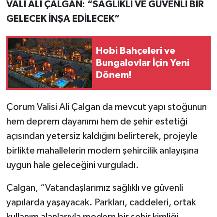
VALİ ALİ ÇALGAN: “SAĞLIKLI VE GÜVENLİ BİR
GELECEK İNŞA EDİLECEK”
Hobi Bahçeleri ve
Bungalovlar İçin Yeni
Dönem!
Çorum Valisi Ali Çalgan da mevcut yapı stoğunun
hem deprem dayanımı hem de şehir estetiği
açısından yetersiz kaldığını belirterek, projeyle
birlikte mahallelerin modern şehircilik anlayışına
uygun hale geleceğini vurguladı.
Çalgan, “Vatandaşlarımız sağlıklı ve güvenli
yapılarda yaşayacak. Parkları, caddeleri, ortak