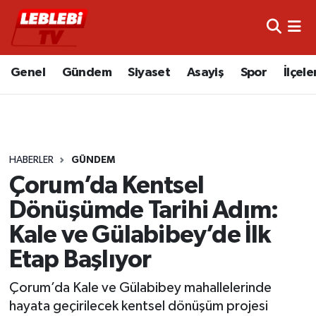
Hava Durumu
Genel
Gündem
Siyaset
Asayiş
Spor
İlçele
Çorum Namaz Vakitleri
Trafik Durumu
HABERLER
GÜNDEM
Süper Lig Puan Durumu ve Fikstür
Çorum’da Kentsel
Tüm Manşetler
Dönüşümde Tarihi Adım:
Kale ve Gülabibey’de İlk
Son Dakika Haberleri
Etap Başlıyor
Haber Arşivi
Çorum’da Kale ve Gülabibey mahallelerinde
hayata geçirilecek kentsel dönüşüm projesi