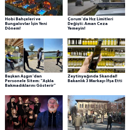
Hobi Bahçeleri ve
Çorum'da Hız Limitleri
Bungalovlar İçin Yeni
Değişti: Aman Ceza
Dönem!
Yemeyin!
Başkan Aşgın'dan
Zeytinyağında Skandal!
Personele Sitem: "Aşkla
Bakanlık 3 Markayı İfşa Etti
Bakmadıklarını Gösterir"