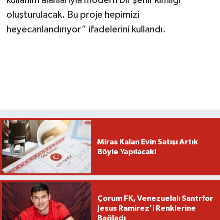
kullanım alanlarıyla modern bir şehir kimliği
oluşturulacak. Bu proje hepimizi
heyecanlandırıyor” ifadelerini kullandı.
Miras Kalan Evin Satışı Artık
Böyle Yapılacak!
Çorum FK, Venezuelalı Santrfor
Jesus Ramirez'i Renklerine
Bağladı