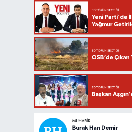
EDITÖRÜN SEÇTIĞI
Yeni Parti'de 
Yağmur Getiril
EDITÖRÜN SEÇTIĞI
OSB’de Çıkan 
EDITÖRÜN SEÇTIĞI
Başkan Aşgın’d
MUHABIR
Burak Han Demir