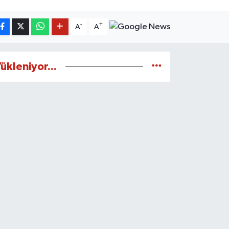
-
+
A
A
ükleniyor...