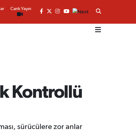
lar
Canlı Yayın
k Kontrollü
sı, sürücülere zor anlar