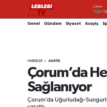
Öğle
12
Hava Durumu
Genel
Gündem
Siyaset
Asayiş
S
Çorum Namaz Vakitleri
Trafik Durumu
Süper Lig Puan Durumu ve Fikstür
HABERLER
ASAYIŞ
Tüm Manşetler
Çorum’da Hey
Son Dakika Haberleri
Sağlanıyor
Haber Arşivi
Çorum’da Uğurludağ–Sungurlu 
yaşattı.