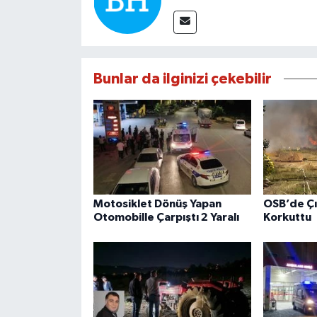
Bunlar da ilginizi çekebilir
Motosiklet Dönüş Yapan
OSB’de Çı
Otomobille Çarpıştı 2 Yaralı
Korkuttu