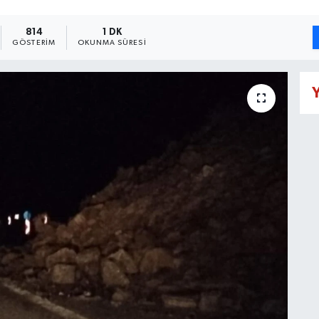
814
1 DK
GÖSTERIM
OKUNMA SÜRESI
Y