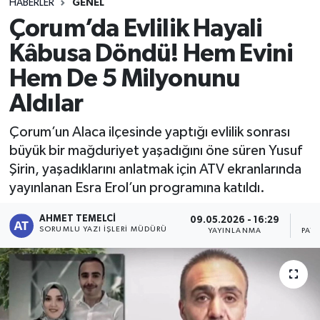
HABERLER
GENEL
Çorum’da Evlilik Hayali
Kâbusa Döndü! Hem Evini
Hem De 5 Milyonunu
Aldılar
Çorum’un Alaca ilçesinde yaptığı evlilik sonrası
büyük bir mağduriyet yaşadığını öne süren Yusuf
Şirin, yaşadıklarını anlatmak için ATV ekranlarında
yayınlanan Esra Erol’un programına katıldı.
AHMET TEMELCI
09.05.2026 - 16:29
SORUMLU YAZI İŞLERI MÜDÜRÜ
YAYINLANMA
PAY