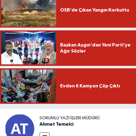
OSB’de Çıkan Yangın Korkuttu
Başkan Aşgın’dan Yeni Parti’ye
Ağır Sözler
Evden 6 Kamyon Çöp Çıktı
SORUMLU YAZI İŞLERI MÜDÜRÜ
Ahmet Temelci