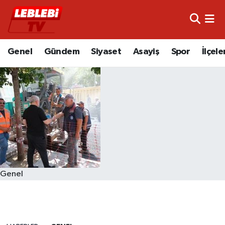
Hava Durumu
Genel
Gündem
Siyaset
Asayiş
Spor
İlçele
Çorum Namaz Vakitleri
Trafik Durumu
Süper Lig Puan Durumu ve Fikstür
Tüm Manşetler
Son Dakika Haberleri
Genel
Haber Arşivi