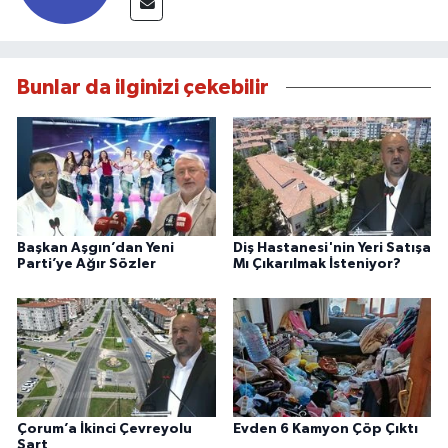
Bunlar da ilginizi çekebilir
Başkan Aşgın’dan Yeni
Diş Hastanesi'nin Yeri Satışa
Parti’ye Ağır Sözler
Mı Çıkarılmak İsteniyor?
Çorum’a İkinci Çevreyolu
Evden 6 Kamyon Çöp Çıktı
Şart