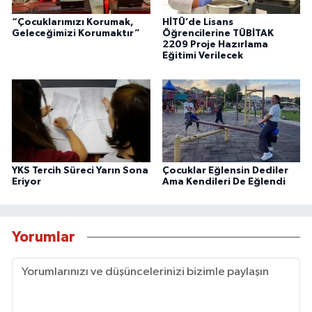
“Çocuklarımızı Korumak,
HİTÜ’de Lisans
Geleceğimizi Korumaktır”
Öğrencilerine TÜBİTAK
2209 Proje Hazırlama
Eğitimi Verilecek
YKS Tercih Süreci Yarın Sona
Çocuklar Eğlensin Dediler
Eriyor
Ama Kendileri De Eğlendi
Yorumlar