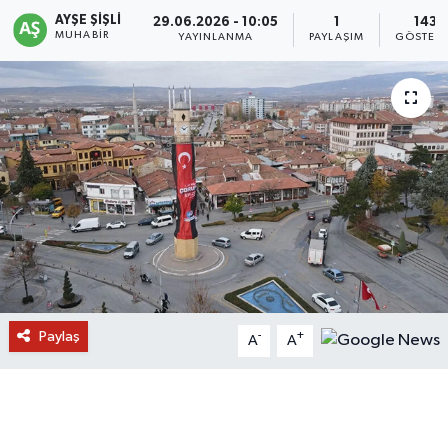
AYŞE ŞIŞLI
29.06.2026 - 10:05
1
143
MUHABIR
YAYINLANMA
PAYLAŞIM
GÖSTERI
Paylaş
-
+
A
A