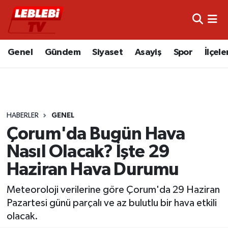
Hava Durumu
Genel
Gündem
Siyaset
Asayiş
Spor
İlçele
Çorum Namaz Vakitleri
Trafik Durumu
HABERLER
GENEL
Süper Lig Puan Durumu ve Fikstür
Çorum'da Bugün Hava
Tüm Manşetler
Nasıl Olacak? İşte 29
Haziran Hava Durumu
Son Dakika Haberleri
Meteoroloji verilerine göre Çorum'da 29 Haziran
Haber Arşivi
Pazartesi günü parçalı ve az bulutlu bir hava etkili
olacak.