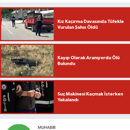
Kız Kaçırma Davasında Tüfekle
Vurulan Şahıs Öldü
Kayıp Olarak Aranıyordu Ölü
Bulundu
Suç Makinesi Kaçmak İsterken
Yakalandı
MUHABIR