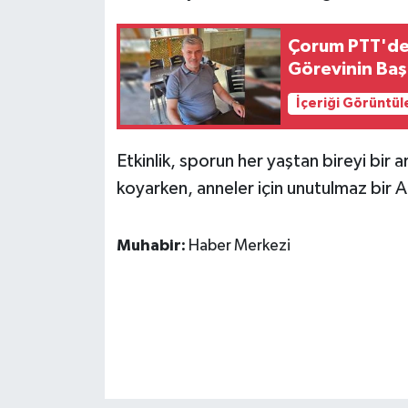
Çorum PTT'de 
Görevinin Baş
İçeriği Görüntül
Etkinlik, sporun her yaştan bireyi bir
koyarken, anneler için unutulmaz bir A
Muhabir:
Haber Merkezi