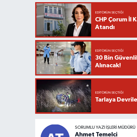
EDITÖRÜN SEÇTIĞI
CHP Çorum İl K
Atandı
EDITÖRÜN SEÇTIĞI
30 Bin Güvenli
Alınacak!
EDITÖRÜN SEÇTIĞI
Tarlaya Devril
SORUMLU YAZI İŞLERI MÜDÜRÜ
Ahmet Temelci