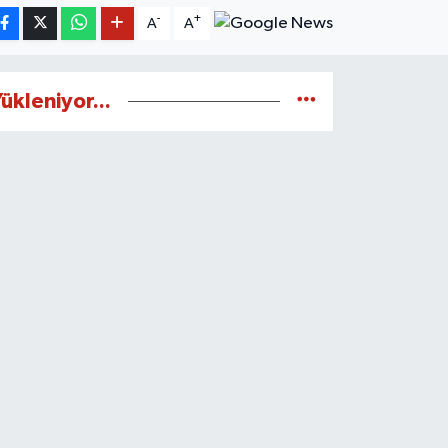
-
+
A
A
ükleniyor...