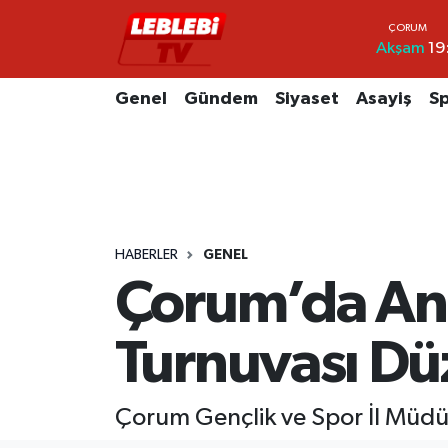
Akşam
19
Hava Durumu
Genel
Gündem
Siyaset
Asayiş
S
Çorum Namaz Vakitleri
Trafik Durumu
Süper Lig Puan Durumu ve Fikstür
HABERLER
GENEL
Tüm Manşetler
Çorum’da Ann
Son Dakika Haberleri
Turnuvası Dü
Haber Arşivi
Çorum Gençlik ve Spor İl Müdür