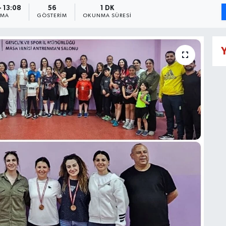
- 13:08
56
1 DK
NMA
GÖSTERIM
OKUNMA SÜRESI
Y