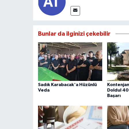
Bunlar da ilginizi çekebilir
Sadık Karabacak'a Hüzünlü
Kontenjan
Veda
Doldu! 40
Başarı