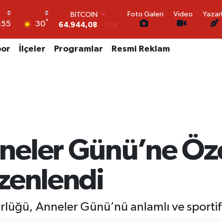
BITCOIN
64.944,08
-0.18
Foto Galeri
Video
Yazar
°
DOLAR
30
:55
47,7436
0.18
EURO
por
İlçeler
Programlar
Resmi Reklam
55,2510
0.32
STERLİN
64,4811
0.38
GRAM ALTIN
6660.55
0.03
BİST100
13.779
-14
eler Günü’ne Öze
zenlendi
lüğü, Anneler Günü’nü anlamlı ve sportif 