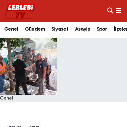
Hava Durumu
Genel
Gündem
Siyaset
Asayiş
Spor
İlçele
Çorum Namaz Vakitleri
Trafik Durumu
Süper Lig Puan Durumu ve Fikstür
Tüm Manşetler
Son Dakika Haberleri
Genel
Haber Arşivi