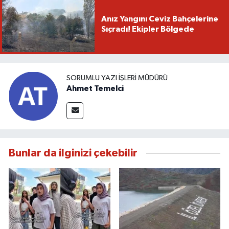
Anız Yangını Ceviz Bahçelerine
Sıçradı! Ekipler Bölgede
SORUMLU YAZI İŞLERI MÜDÜRÜ
Ahmet Temelci
Bunlar da ilginizi çekebilir