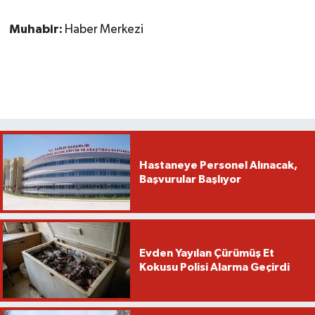
Muhabir:
Haber Merkezi
Hastaneye Personel Alınacak,
Başvurular Başlıyor
Evden Yayılan Çürümüş Et
Kokusu Polisi Alarma Geçirdi