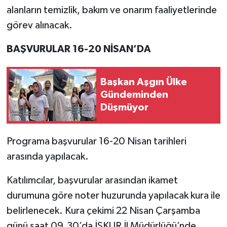
alanların temizlik, bakım ve onarım faaliyetlerinde
görev alınacak.
BAŞVURULAR 16-20 NİSAN’DA
Başkan Aşgın Ülke
Gündeminden
Düşmüyor
Programa başvurular 16-20 Nisan tarihleri
arasında yapılacak.
Katılımcılar, başvurular arasından ikamet
durumuna göre noter huzurunda yapılacak kura ile
belirlenecek. Kura çekimi 22 Nisan Çarşamba
günü saat 09.30’da İŞKUR İl Müdürlüğü’nde