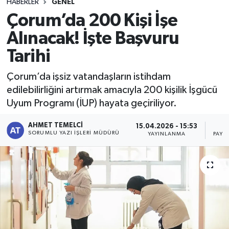
HABERLER
GENEL
Çorum’da 200 Kişi İşe
Alınacak! İşte Başvuru
Tarihi
Çorum’da işsiz vatandaşların istihdam
edilebilirliğini artırmak amacıyla 200 kişilik İşgücü
Uyum Programı (İUP) hayata geçiriliyor.
AHMET TEMELCI
15.04.2026 - 15:53
SORUMLU YAZI İŞLERI MÜDÜRÜ
YAYINLANMA
PAYL