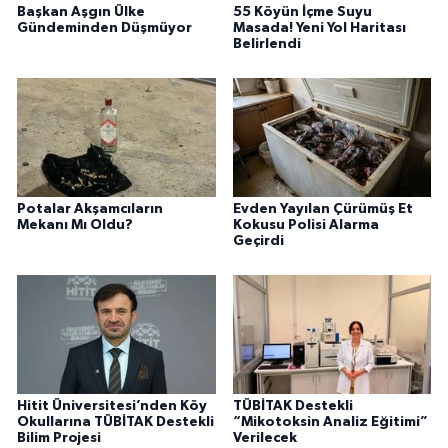
Başkan Aşgın Ülke
55 Köyün İçme Suyu
Gündeminden Düşmüyor
Masada! Yeni Yol Haritası
Belirlendi
Potalar Akşamcıların
Evden Yayılan Çürümüş Et
Mekanı Mı Oldu?
Kokusu Polisi Alarma
Geçirdi
Hitit Üniversitesi’nden Köy
TÜBİTAK Destekli
Okullarına TÜBİTAK Destekli
“Mikotoksin Analiz Eğitimi”
Bilim Projesi
Verilecek