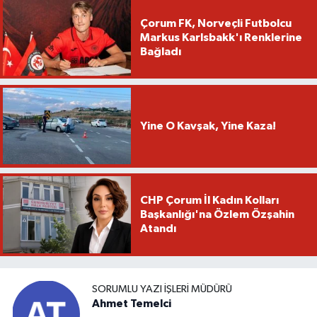
Çorum FK, Norveçli Futbolcu
Markus Karlsbakk'ı Renklerine
Bağladı
Yine O Kavşak, Yine Kaza!
CHP Çorum İl Kadın Kolları
Başkanlığı'na Özlem Özşahin
Atandı
SORUMLU YAZI İŞLERI MÜDÜRÜ
Ahmet Temelci