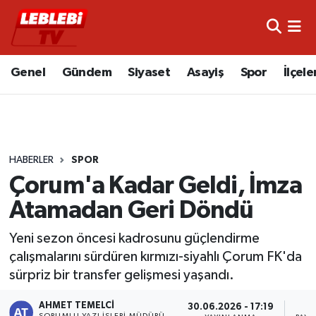
Hava Durumu
Genel
Gündem
Siyaset
Asayiş
Spor
İlçele
Çorum Namaz Vakitleri
Trafik Durumu
HABERLER
SPOR
Süper Lig Puan Durumu ve Fikstür
Çorum'a Kadar Geldi, İmza
Tüm Manşetler
Atamadan Geri Döndü
Son Dakika Haberleri
Yeni sezon öncesi kadrosunu güçlendirme
çalışmalarını sürdüren kırmızı-siyahlı Çorum FK'da
Haber Arşivi
sürpriz bir transfer gelişmesi yaşandı.
AHMET TEMELCI
30.06.2026 - 17:19
SORUMLU YAZI İŞLERI MÜDÜRÜ