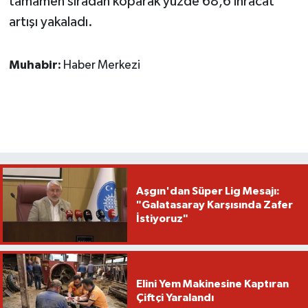
tamamen sıradan koparak yüzde 68,6 ihracat
artışı yakaladı.
Muhabir:
Haber Merkezi
Aşgın'dan Süper Lig Mesajı:
"Galatasaray Karşısında Zafer
İstiyoruz"
Elini Yem Makinesine Kaptıran
Çiftçi Yaralandı