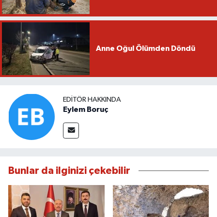
Anne Oğul Ölümden Döndü
EDITÖR HAKKINDA
Eylem Boruç
Bunlar da ilginizi çekebilir