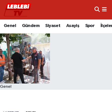
Hava Durumu
Genel
Gündem
Siyaset
Asayiş
Spor
İlçele
Çorum Namaz Vakitleri
Trafik Durumu
Süper Lig Puan Durumu ve Fikstür
Tüm Manşetler
Son Dakika Haberleri
Genel
Haber Arşivi