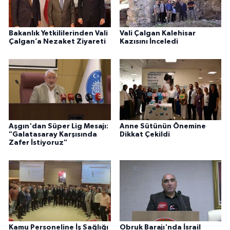
Bakanlık Yetkililerinden Vali
Vali Çalgan Kalehisar
Çalgan’a Nezaket Ziyareti
Kazısını İnceledi
Aşgın'dan Süper Lig Mesajı:
Anne Sütünün Önemine
"Galatasaray Karşısında
Dikkat Çekildi
Zafer İstiyoruz"
Kamu Personeline İş Sağlığı
Obruk Barajı'nda İsrail