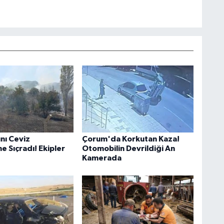
nı Ceviz
Çorum'da Korkutan Kaza!
e Sıçradı! Ekipler
Otomobilin Devrildiği An
Kamerada