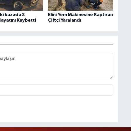
ki kazada 2
Elini Yem Makinesine Kaptıran
ayatını Kaybetti
Çiftçi Yaralandı