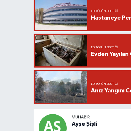
EDITÖRÜN SEÇTIĞI
Hastaneye Pers
EDITÖRÜN SEÇTIĞI
Evden Yayılan 
EDITÖRÜN SEÇTIĞI
Anız Yangını C
MUHABIR
Ayşe Şişli