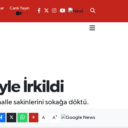
lar
Canlı Yayın
le İrkildi
le sakinlerini sokağa döktü.
-
+
A
A