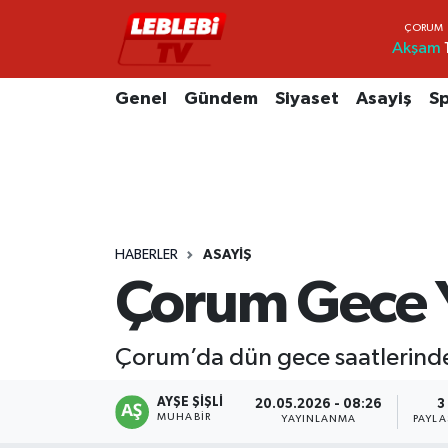
Akşam
Hava Durumu
Genel
Gündem
Siyaset
Asayiş
S
Çorum Namaz Vakitleri
Trafik Durumu
Süper Lig Puan Durumu ve Fikstür
HABERLER
ASAYIŞ
Tüm Manşetler
Çorum Gece Ya
Son Dakika Haberleri
Çorum’da dün gece saatlerinde
Haber Arşivi
AYŞE ŞIŞLI
20.05.2026 - 08:26
3
MUHABIR
YAYINLANMA
PAYLA