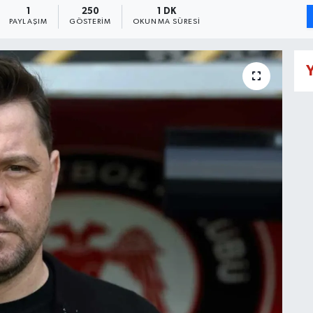
1
250
1 DK
PAYLAŞIM
GÖSTERIM
OKUNMA SÜRESI
Y