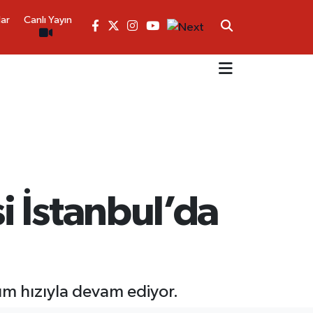
lar
Canlı Yayın
 İstanbul’da
üm hızıyla devam ediyor.