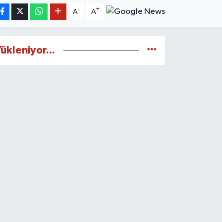
-
+
A
A
ükleniyor...