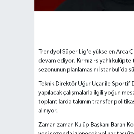
Trendyol Süper Lig'e yükselen Arca Ço
devam ediyor. Kırmızı-siyahlı kulüpt
sezonunun planlamasını İstanbul’da s
Teknik Direktör Uğur Uçar ile Sportif
yapılacak çalışmalarla ilgili yoğun mes
toplantılarda takımın transfer politik
alınıyor.
Zaman zaman Kulüp Başkanı Baran Kor
yeni sezonda izlenecek yol haritası üze