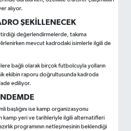
er alıyor.
ADRO ŞEKİLLENECEK
ştirdiği değerlendirmelerde, takıma
lirlenirken mevcut kadrodaki isimlerle ilgili de
re bağlı olarak birçok futbolcuyla yolların
knik ekibin raporu doğrultusunda kadroda
fade ediliyor.
ÜNDEMDE
emli başlığını ise kamp organizasyonu
amp yeri ve tarihleriyle ilgili alternatifleri
hazırlık programının netleşmesinin beklendiği