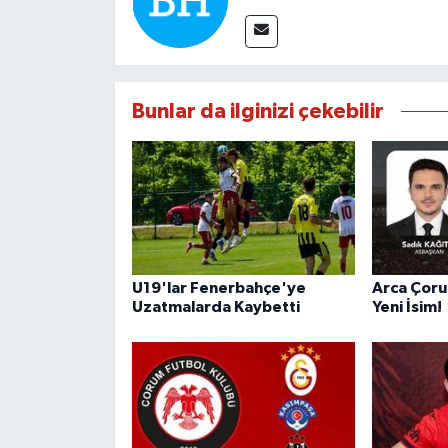
Bunlar da ilginizi çekebilir
U19'lar Fenerbahçe'ye
Arca Çoru
Uzatmalarda Kaybetti
Yeni İsim!