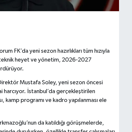
rum FK’da yeni sezon hazırlıkları tüm hızıyla
e teknik heyet ve yönetim, 2026-2027
ürdürüyor.
 Direktör Mustafa Soley, yeni sezon öncesi
ai harcıyor. İstanbul’da gerçekleştirilen
ası, kamp programı ve kadro yapılanması ele
kmazoğlu’nun da katıldığı görüşmelerde,
rinde durulurken, özellikle transfer çalışmaları