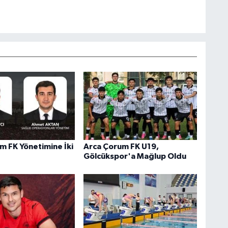
m FK Yönetimine İki
Arca Çorum FK U19,
Gölcükspor'a Mağlup Oldu