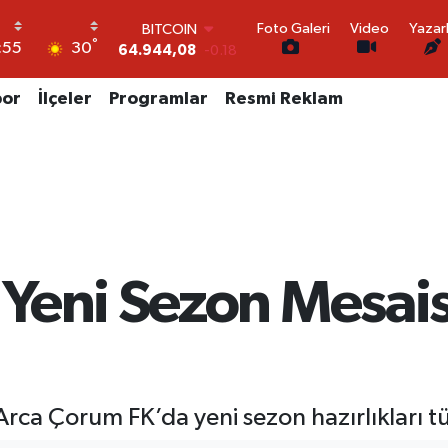
BITCOIN
64.944,08
-0.18
Foto Galeri
Video
Yazar
°
DOLAR
30
:55
47,7436
0.18
EURO
por
İlçeler
Programlar
Resmi Reklam
55,2510
0.32
STERLİN
64,4811
0.38
GRAM ALTIN
6660.55
0.03
BİST100
13.779
-14
Yeni Sezon Mesaisi
Arca Çorum FK’da yeni sezon hazırlıkları t