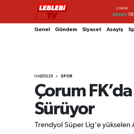
Akşam
19
Hava Durumu
Genel
Gündem
Siyaset
Asayiş
S
Çorum Namaz Vakitleri
Trafik Durumu
Süper Lig Puan Durumu ve Fikstür
HABERLER
SPOR
Tüm Manşetler
Çorum FK’da 
Son Dakika Haberleri
Sürüyor
Haber Arşivi
Trendyol Süper Lig'e yükselen 