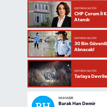
EDITÖRÜN SEÇTIĞI
CHP Çorum İl K
Atandı
EDITÖRÜN SEÇTIĞI
30 Bin Güvenli
Alınacak!
EDITÖRÜN SEÇTIĞI
Tarlaya Devril
MUHABIR
Burak Han Demir