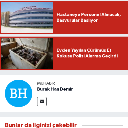
Hastaneye Personel Alınacak,
Başvurular Başlıyor
Evden Yayılan Çürümüş Et
Kokusu Polisi Alarma Geçirdi
MUHABIR
Burak Han Demir
Bunlar da ilginizi çekebilir