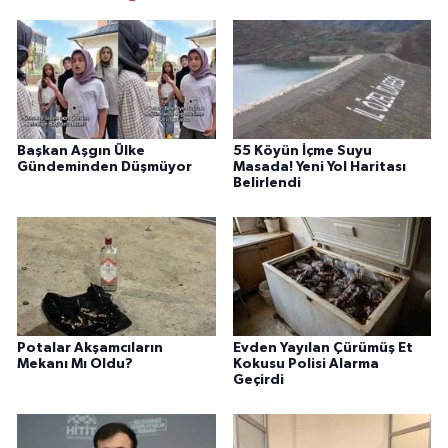
Başkan Aşgın Ülke
55 Köyün İçme Suyu
Gündeminden Düşmüyor
Masada! Yeni Yol Haritası
Belirlendi
Potalar Akşamcıların
Evden Yayılan Çürümüş Et
Mekanı Mı Oldu?
Kokusu Polisi Alarma
Geçirdi