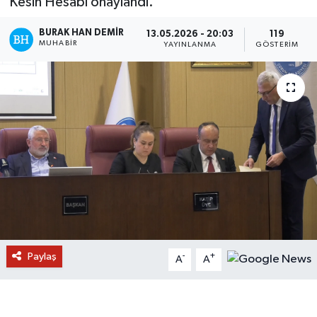
Kesin Hesabı onaylandı.
BURAK HAN DEMIR
13.05.2026 - 20:03
119
MUHABIR
YAYINLANMA
GÖSTERIM
Paylaş
-
+
A
A