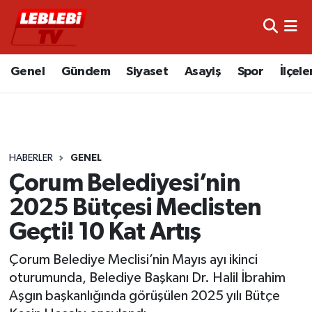
Hava Durumu
Genel
Gündem
Siyaset
Asayiş
Spor
İlçele
Çorum Namaz Vakitleri
Trafik Durumu
HABERLER
GENEL
Süper Lig Puan Durumu ve Fikstür
Çorum Belediyesi’nin
Tüm Manşetler
2025 Bütçesi Meclisten
Geçti! 10 Kat Artış
Son Dakika Haberleri
Çorum Belediye Meclisi’nin Mayıs ayı ikinci
Haber Arşivi
oturumunda, Belediye Başkanı Dr. Halil İbrahim
Aşgın başkanlığında görüşülen 2025 yılı Bütçe