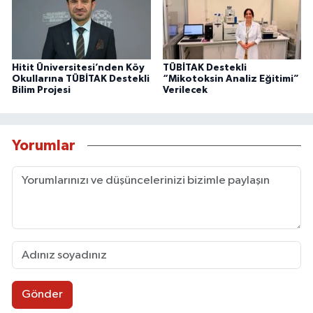
Hitit Üniversitesi’nden Köy
TÜBİTAK Destekli
Okullarına TÜBİTAK Destekli
“Mikotoksin Analiz Eğitimi”
Bilim Projesi
Verilecek
Yorumlar
Gönder