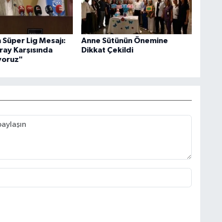
 Süper Lig Mesajı:
Anne Sütünün Önemine
ray Karşısında
Dikkat Çekildi
iyoruz"