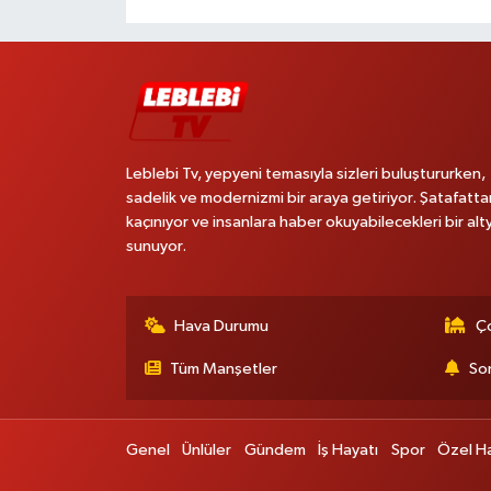
Leblebi Tv, yepyeni temasıyla sizleri buluştururken,
sadelik ve modernizmi bir araya getiriyor. Şatafatta
kaçınıyor ve insanlara haber okuyabilecekleri bir alt
sunuyor.
Hava Durumu
Ço
Tüm Manşetler
Son
Genel
Ünlüler
Gündem
İş Hayatı
Spor
Özel H