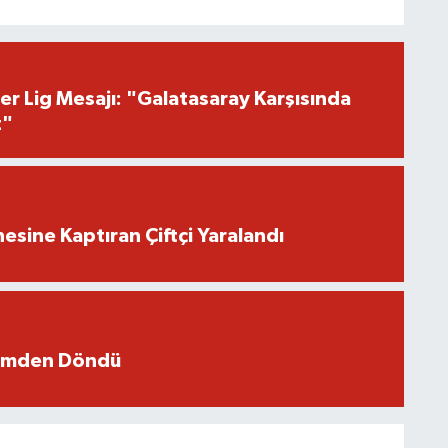
r Lig Mesajı: "Galatasaray Karşısında
z"
nesine Kaptıran Çiftçi Yaralandı
ümden Döndü