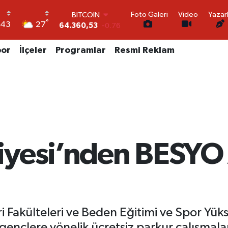
64.360,53
-0.76
Foto Galeri
Video
Yazar
DOLAR
°
27
:43
47,7069
0.17
EURO
por
İlçeler
Programlar
Resmi Reklam
55,0265
0.01
STERLİN
64,1897
0.02
GRAM ALTIN
6574.81
1.44
BİST100
13.887
64
yesi’nden BESYO 
i Fakülteleri ve Beden Eğitimi ve Spor Yüks
gençlere yönelik ücretsiz parkur çalışmalar