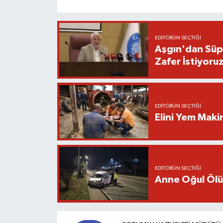
EDITÖRÜN SEÇTIĞI
Aşgın'dan Süpe
Zafer İstiyoru
EDITÖRÜN SEÇTIĞI
Elini Yem Maki
EDITÖRÜN SEÇTIĞI
Anne Oğul Öl