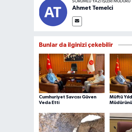
SORUMLU YAZI İŞLERI MÜDÜRÜ
Ahmet Temelci
Bunlar da ilginizi çekebilir
Cumhuriyet Savcısı Güven
Müftü Yıld
Veda Etti
Müdürünü 