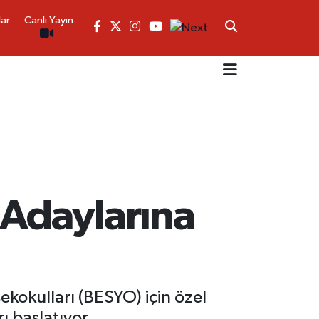
lar
Canlı Yayın
Adaylarına
ekokulları (BESYO) için özel
ı başlatıyor.