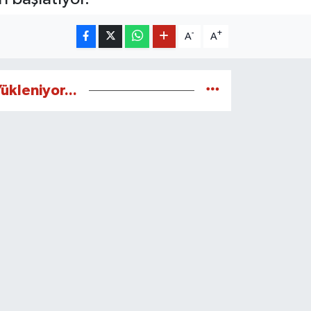
-
+
A
A
ükleniyor...