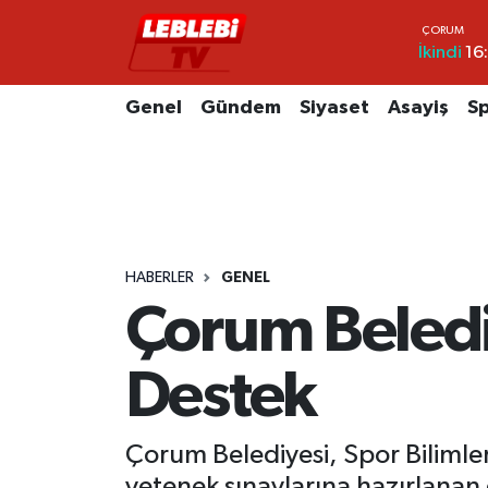
İkindi
16
Hava Durumu
Genel
Gündem
Siyaset
Asayiş
S
Çorum Namaz Vakitleri
Trafik Durumu
Süper Lig Puan Durumu ve Fikstür
HABERLER
GENEL
Tüm Manşetler
Çorum Beledi
Son Dakika Haberleri
Destek
Haber Arşivi
Çorum Belediyesi, Spor Bilimler
yetenek sınavlarına hazırlanan 