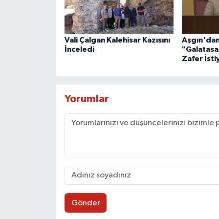
Vali Çalgan Kalehisar Kazısını
Aşgın'dan
İnceledi
"Galatasa
Zafer İst
Yorumlar
Gönder