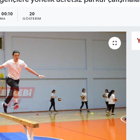
- 00:10
20
NMA
GÖSTERIM
Y