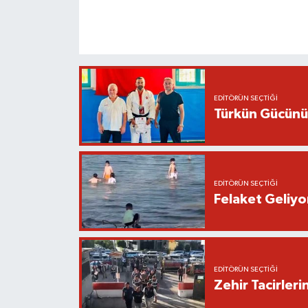
EDITÖRÜN SEÇTIĞI
Türkün Gücünü
EDITÖRÜN SEÇTIĞI
Felaket Geliyo
EDITÖRÜN SEÇTIĞI
Zehir Tacirle