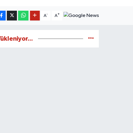
-
+
A
A
ükleniyor...