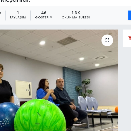
9
1
46
1 DK
PAYLAŞIM
GÖSTERIM
OKUNMA SÜRESI
Y