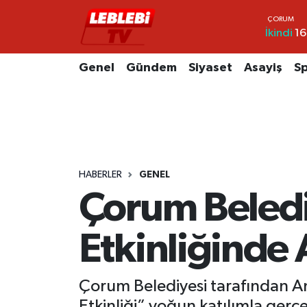
İkindi
16
Hava Durumu
Genel
Gündem
Siyaset
Asayiş
S
Çorum Namaz Vakitleri
Trafik Durumu
Süper Lig Puan Durumu ve Fikstür
HABERLER
GENEL
Tüm Manşetler
Çorum Beledi
Son Dakika Haberleri
Etkinliğinde 
Haber Arşivi
Çorum Belediyesi tarafından 
Etkinliği” yoğun katılımla gerçek