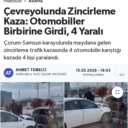
HABERLER
ASAYIŞ
Çevreyolunda Zincirleme
Kaza: Otomobiller
Birbirine Girdi, 4 Yaralı
Çorum-Samsun karayolunda meydana gelen
zincirleme trafik kazasında 4 otomobilin karıştığı
kazada 4 kişi yaralandı.
AHMET TEMELCI
15.05.2026 - 19:03
9
SORUMLU YAZI İŞLERI MÜDÜRÜ
YAYINLANMA
GÖS