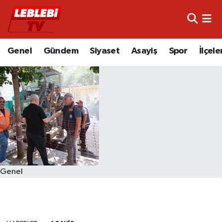
Hava Durumu
Genel
Gündem
Siyaset
Asayiş
Spor
İlçele
Çorum Namaz Vakitleri
Trafik Durumu
Süper Lig Puan Durumu ve Fikstür
Tüm Manşetler
Son Dakika Haberleri
Genel
Haber Arşivi