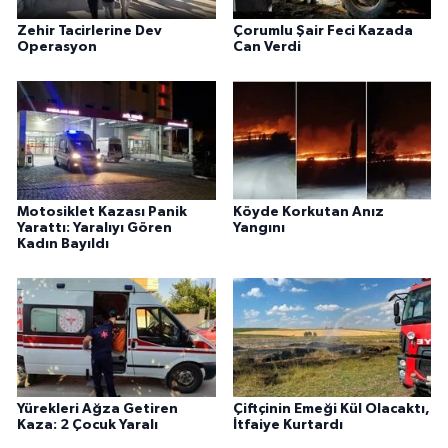
Zehir Tacirlerine Dev
Çorumlu Şair Feci Kazada
Operasyon
Can Verdi
Motosiklet Kazası Panik
Köyde Korkutan Anız
Yarattı: Yaralıyı Gören
Yangını
Kadın Bayıldı
Yürekleri Ağza Getiren
Çiftçinin Emeği Kül Olacaktı,
Kaza: 2 Çocuk Yaralı
İtfaiye Kurtardı