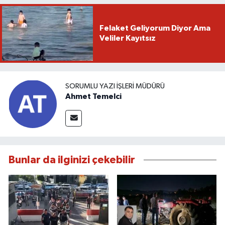
Felaket Geliyorum Diyor Ama
Veliler Kayıtsız
SORUMLU YAZI İŞLERI MÜDÜRÜ
Ahmet Temelci
Bunlar da ilginizi çekebilir