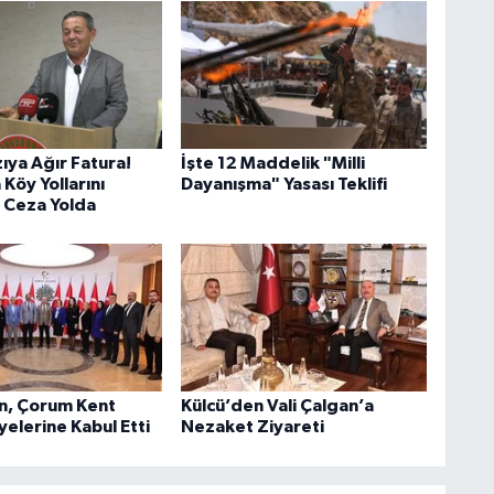
zıya Ağır Fatura!
İşte 12 Maddelik "Milli
Köy Yollarını
Dayanışma" Yasası Teklifi
 Ceza Yolda
an, Çorum Kent
Külcü’den Vali Çalgan’a
elerine Kabul Etti
Nezaket Ziyareti