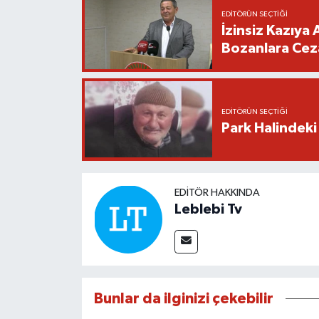
EDITÖRÜN SEÇTIĞI
İzinsiz Kazıya 
Bozanlara Cez
EDITÖRÜN SEÇTIĞI
Park Halindeki
EDITÖR HAKKINDA
Leblebi Tv
Bunlar da ilginizi çekebilir