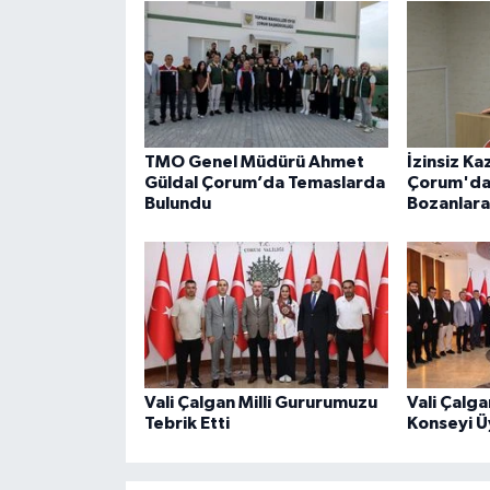
TMO Genel Müdürü Ahmet
İzinsiz Ka
Güldal Çorum’da Temaslarda
Çorum'da 
Bulundu
Bozanlara
Vali Çalgan Milli Gururumuzu
Vali Çalg
Tebrik Etti
Konseyi Üy