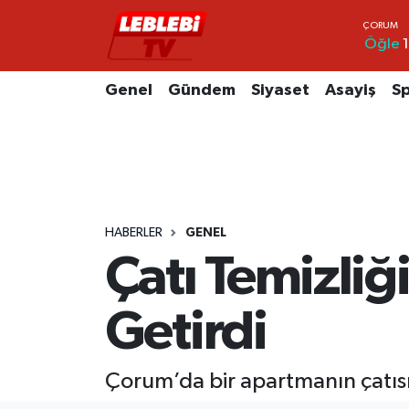
Öğle
1
Hava Durumu
Genel
Gündem
Siyaset
Asayiş
S
Çorum Namaz Vakitleri
Trafik Durumu
Süper Lig Puan Durumu ve Fikstür
HABERLER
GENEL
Tüm Manşetler
Çatı Temizliğ
Son Dakika Haberleri
Getirdi
Haber Arşivi
Çorum’da bir apartmanın çatısın