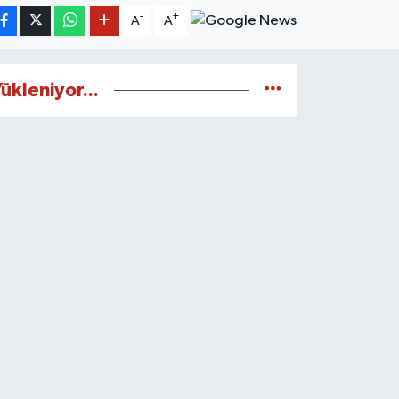
-
+
A
A
ükleniyor...