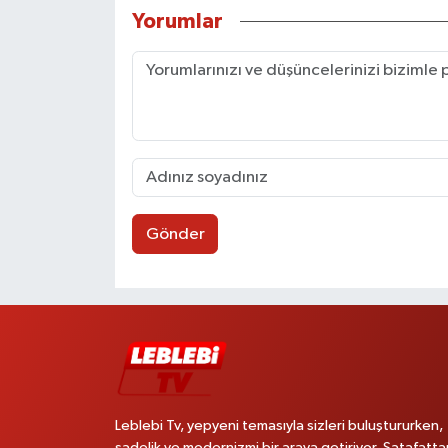
Yorumlar
Gönder
Leblebi Tv, yepyeni temasıyla sizleri buluştururken,
sadelik ve modernizmi bir araya getiriyor. Şatafatta