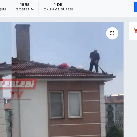
1595
1 DK
ŞIM
GÖSTERIM
OKUNMA SÜRESI
Y