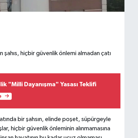
 şahıs, hiçbir güvenlik önlemi almadan çatı
ik "Milli Dayanışma" Yasası Teklifi
e
atında bir şahsın, elinde poşet, süpürgeyle
şlar, hiçbir güvenlik önleminin alınmamasına
e insan hayatının bu kadar ucuz olmaması