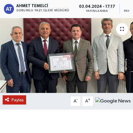
AHMET TEMELCI
03.04.2024 - 17:17
SORUMLU YAZI İŞLERI MÜDÜRÜ
YAYINLANMA
PAYL
Paylaş
-
+
A
A