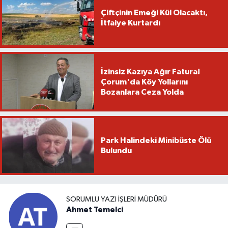
Çiftçinin Emeği Kül Olacaktı,
İtfaiye Kurtardı
İzinsiz Kazıya Ağır Fatura!
Çorum'da Köy Yollarını
Bozanlara Ceza Yolda
Park Halindeki Minibüste Ölü
Bulundu
SORUMLU YAZI İŞLERI MÜDÜRÜ
Ahmet Temelci