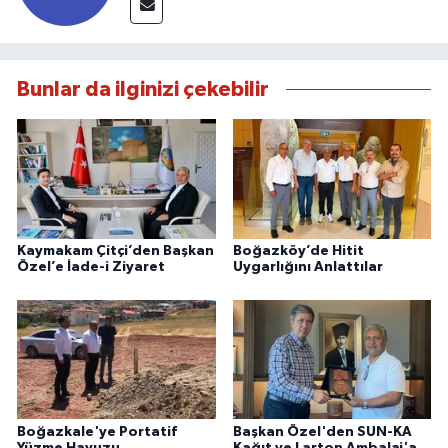
Bunlar da ilginizi çekebilir
Kaymakam Çitçi’den Başkan
Boğazköy’de Hitit
Özel’e İade-i Ziyaret
Uygarlığını Anlattılar
Boğazkale'ye Portatif
Başkan Özel'den SUN-KA
Yüzme Havuzu
Kağıt ve Larton Ambalaj'a