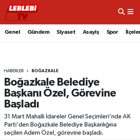
Hava Durumu
Genel
Gündem
Siyaset
Asayiş
Spor
İlçele
Çorum Namaz Vakitleri
Trafik Durumu
HABERLER
BOĞAZKALE
Süper Lig Puan Durumu ve Fikstür
Boğazkale Belediye
Tüm Manşetler
Başkanı Özel, Görevine
Başladı
Son Dakika Haberleri
31 Mart Mahalli İdareler Genel Seçimleri'nde AK
Haber Arşivi
Parti'den Boğazkale Belediye Başkanlığına
seçilen Adem Özel, görevine başladı.