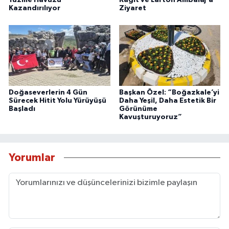
Kazandırılıyor
Ziyaret
Doğaseverlerin 4 Gün
Başkan Özel: “Boğazkale’yi
Sürecek Hitit Yolu Yürüyüşü
Daha Yeşil, Daha Estetik Bir
Başladı
Görünüme
Kavuşturuyoruz”
Yorumlar