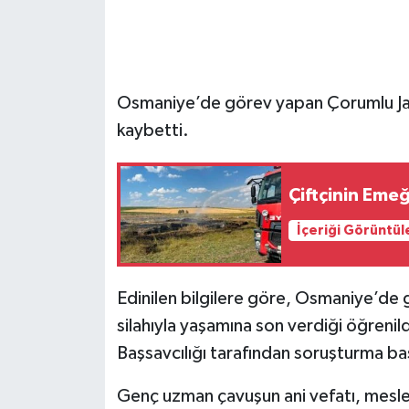
Osmaniye’de görev yapan Çorumlu Ja
kaybetti.
Çiftçinin Emeğ
İçeriği Görüntül
Edinilen bilgilere göre, Osmaniye’de 
silahıyla yaşamına son verdiği öğreni
Başsavcılığı tarafından soruşturma baş
Genç uzman çavuşun ani vefatı, mesle