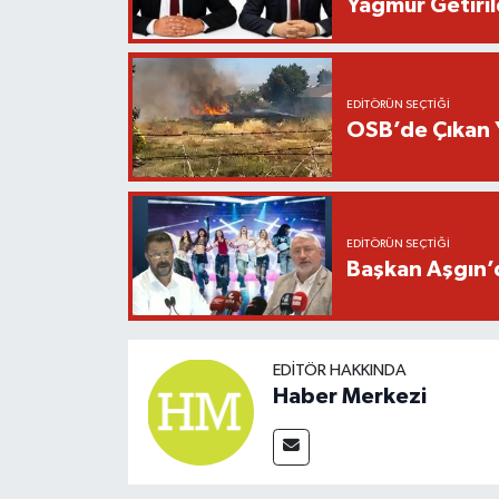
Yağmur Getiril
EDITÖRÜN SEÇTIĞI
OSB’de Çıkan 
EDITÖRÜN SEÇTIĞI
Başkan Aşgın’d
EDITÖR HAKKINDA
Haber Merkezi