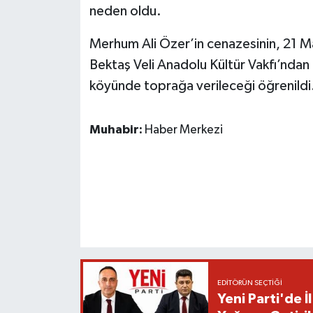
neden oldu.
Merhum Ali Özer’in cenazesinin, 21 
Bektaş Veli Anadolu Kültür Vakfı’ndan 
köyünde toprağa verileceği öğrenildi
Muhabir:
Haber Merkezi
EDITÖRÜN SEÇTIĞI
Yeni Parti'de 