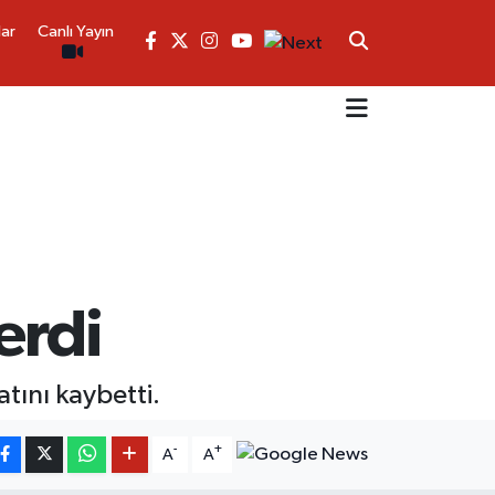
lar
Canlı Yayın
erdi
ını kaybetti.
-
+
A
A