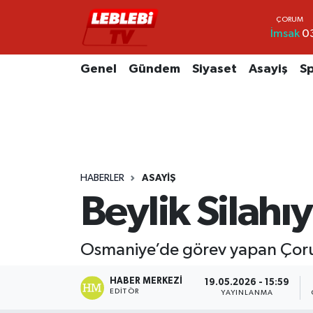
İmsak
0
Hava Durumu
Genel
Gündem
Siyaset
Asayiş
S
Çorum Namaz Vakitleri
Trafik Durumu
Süper Lig Puan Durumu ve Fikstür
HABERLER
ASAYIŞ
Tüm Manşetler
Beylik Silahı
Son Dakika Haberleri
Osmaniye’de görev yapan Çoru
Haber Arşivi
HABER MERKEZI
19.05.2026 - 15:59
EDITÖR
YAYINLANMA