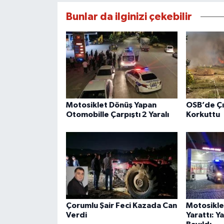
Bunlar da ilginizi çekebilir
Motosiklet Dönüş Yapan
OSB’de Çı
Otomobille Çarpıştı 2 Yaralı
Korkuttu
Çorumlu Şair Feci Kazada Can
Motosikle
Verdi
Yarattı: Y