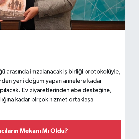
ğü arasında imzalanacak iş birliği protokolüyle,
lerden yeni doğum yapan annelere kadar
pılacak. Ev ziyaretlerinden ebe desteğine,
ığına kadar birçok hizmet ortaklaşa
cıların Mekanı Mı Oldu?