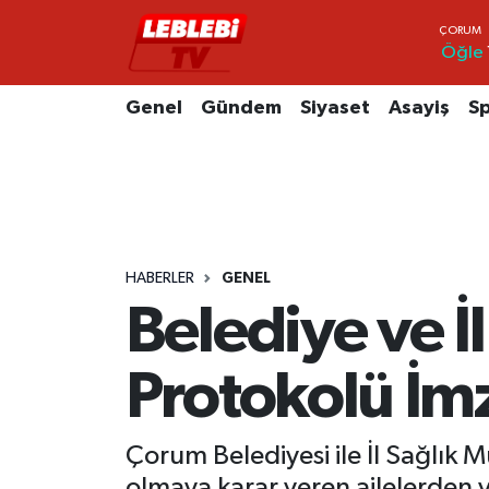
Öğle
Hava Durumu
Genel
Gündem
Siyaset
Asayiş
S
Çorum Namaz Vakitleri
Trafik Durumu
Süper Lig Puan Durumu ve Fikstür
HABERLER
GENEL
Tüm Manşetler
Belediye ve İl
Son Dakika Haberleri
Protokolü İm
Haber Arşivi
Çorum Belediyesi ile İl Sağlık 
olmaya karar veren ailelerden