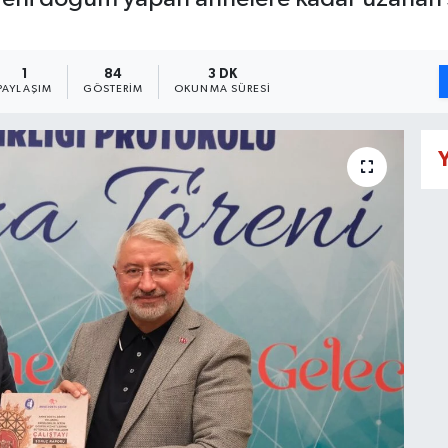
1
84
3 DK
PAYLAŞIM
GÖSTERIM
OKUNMA SÜRESI
Y