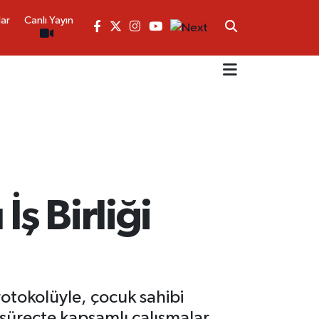
lar
Canlı Yayın
ş Birliği
rotokolüyle, çocuk sahibi
süreçte kapsamlı çalışmalar