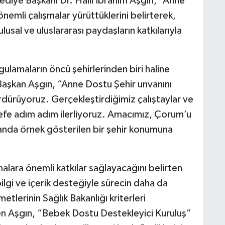
diye Başkanı Dr. Halil İbrahim Aşgın, “Anne
emli çalışmalar yürüttüklerini belirterek,
lusal ve uluslararası paydaşların katkılarıyla
ulamaların öncü şehirlerinden biri haline
Başkan Aşgın, “Anne Dostu Şehir unvanını
sürdürüyoruz. Gerçekleştirdiğimiz çalıştaylar ve
defe adım adım ilerliyoruz. Amacımız, Çorum’u
anda örnek gösterilen bir şehir konumuna
lara önemli katkılar sağlayacağını belirten
ilgi ve içerik desteğiyle sürecin daha da
etlerinin Sağlık Bakanlığı kriterleri
en Aşgın, “Bebek Dostu Destekleyici Kuruluş”