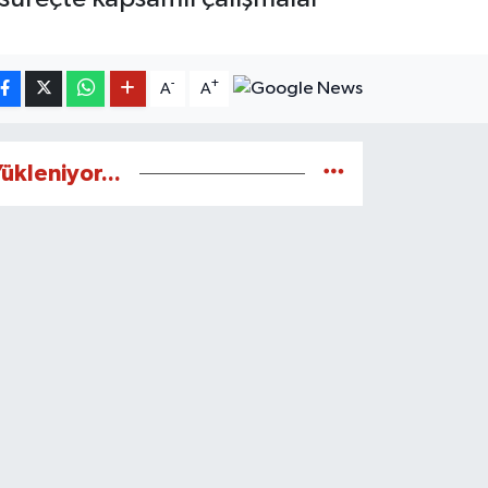
-
+
A
A
ükleniyor...