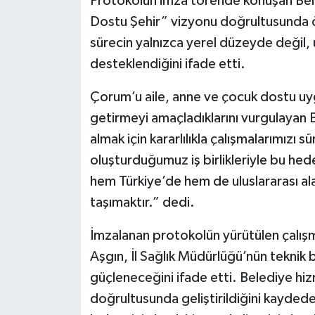
Protokolün imza törende konuşan Bele
Dostu Şehir” vizyonu doğrultusunda ön
sürecin yalnızca yerel düzeyde değil, u
desteklendiğini ifade etti.
Çorum’u aile, anne ve çocuk dostu uyg
getirmeyi amaçladıklarını vurgulayan 
almak için kararlılıkla çalışmalarımızı 
oluşturduğumuz iş birlikleriyle bu he
hem Türkiye’de hem de uluslararası al
taşımaktır.” dedi.
İmzalanan protokolün yürütülen çalışma
Aşgın, İl Sağlık Müdürlüğü’nün teknik b
güçleneceğini ifade etti. Belediye hizm
doğrultusunda geliştirildiğini kayded