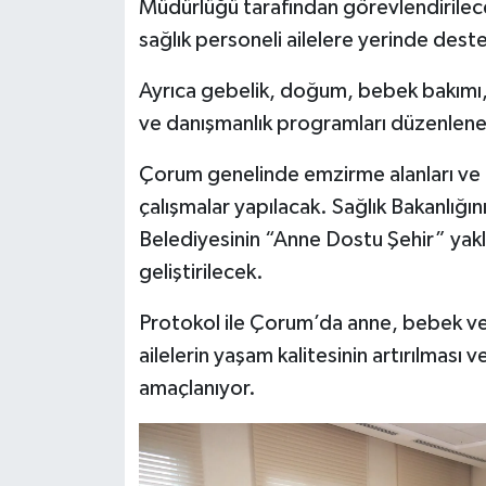
Müdürlüğü tarafından görevlendirilec
sağlık personeli ailelere yerinde dest
Ayrıca gebelik, doğum, bebek bakımı, ç
ve danışmanlık programları düzenlen
Çorum genelinde emzirme alanları ve b
çalışmalar yapılacak. Sağlık Bakanlığı
Belediyesinin “Anne Dostu Şehir” yak
geliştirilecek.
Protokol ile Çorum’da anne, bebek ve a
ailelerin yaşam kalitesinin artırılması v
amaçlanıyor.