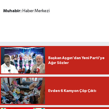
Muhabir:
Haber Merkezi
Başkan Aşgın’dan Yeni Parti’ye
Ağır Sözler
Evden 6 Kamyon Çöp Çıktı