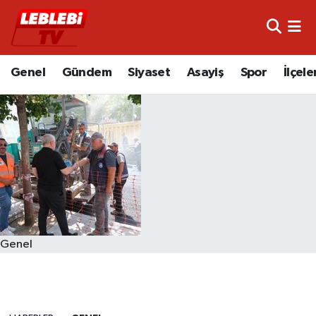
Hava Durumu
Genel
Gündem
Siyaset
Asayiş
Spor
İlçele
Çorum Namaz Vakitleri
Trafik Durumu
Süper Lig Puan Durumu ve Fikstür
Tüm Manşetler
Son Dakika Haberleri
Genel
Haber Arşivi