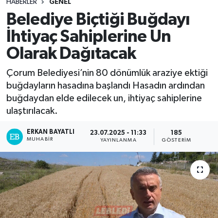
HABERLER
GENEL
Belediye Biçtiği Buğdayı
İhtiyaç Sahiplerine Un
Olarak Dağıtacak
Çorum Belediyesi’nin 80 dönümlük araziye ektiği
buğdayların hasadına başlandı Hasadın ardından
buğdaydan elde edilecek un, ihtiyaç sahiplerine
ulaştırılacak.
ERKAN BAYATLI
23.07.2025 - 11:33
185
MUHABIR
YAYINLANMA
GÖSTERIM