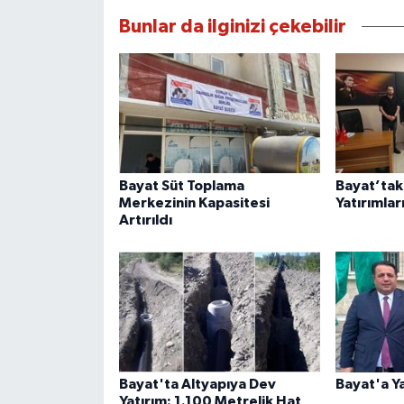
Bunlar da ilginizi çekebilir
Bayat Süt Toplama
Bayat’taki
Merkezinin Kapasitesi
Yatırımla
Artırıldı
Bayat'ta Altyapıya Dev
Bayat'a Y
Yatırım: 1.100 Metrelik Hat