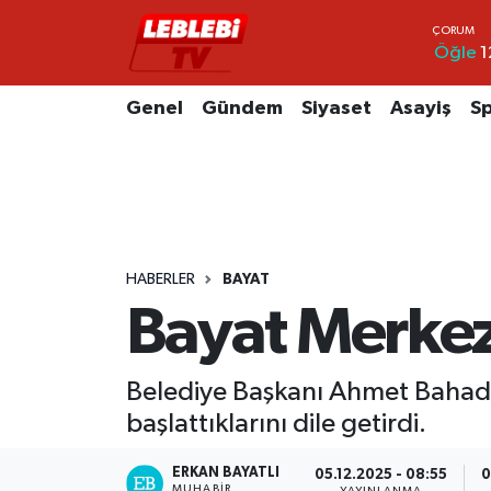
Öğle
1
Hava Durumu
Genel
Gündem
Siyaset
Asayiş
S
Çorum Namaz Vakitleri
Trafik Durumu
Süper Lig Puan Durumu ve Fikstür
HABERLER
BAYAT
Tüm Manşetler
Bayat Merkez
Son Dakika Haberleri
Belediye Başkanı Ahmet Bahadır
Haber Arşivi
başlattıklarını dile getirdi.
ERKAN BAYATLI
05.12.2025 - 08:55
0
MUHABIR