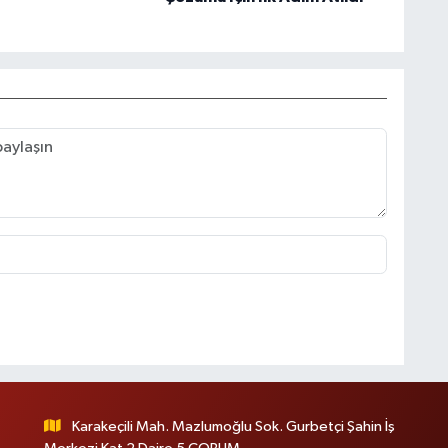
Karakeçili Mah. Mazlumoğlu Sok. Gurbetçi Şahin İş