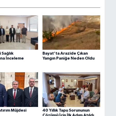
 Sağlık
Bayat’ta Arazide Çıkan
rına İnceleme
Yangın Paniğe Neden Oldu
atırım Müjdesi
40 Yıllık Tapu Sorununun
Çözümü İçin İlk Adım Atıldı