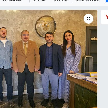
GÜNCELLEME
PAYLAŞIM
GÖSTERIM
OKUNMA SÜRESI
Y