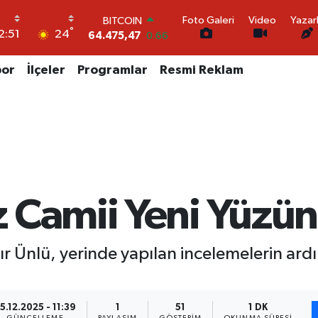
Foto Galeri
Video
Yazar
DOLAR
°
24
2:51
47,5971
0.05
EURO
55,1336
0.18
por
İlçeler
Programlar
Resmi Reklam
STERLİN
64,2534
0.22
GRAM ALTIN
6518.23
0.39
BİST100
13.703
0
BITCOIN
64.475,47
0.66
 Camii Yeni Yüzü
 Ünlü, yerinde yapılan incelemelerin ardın
5.12.2025 - 11:39
1
51
1 DK