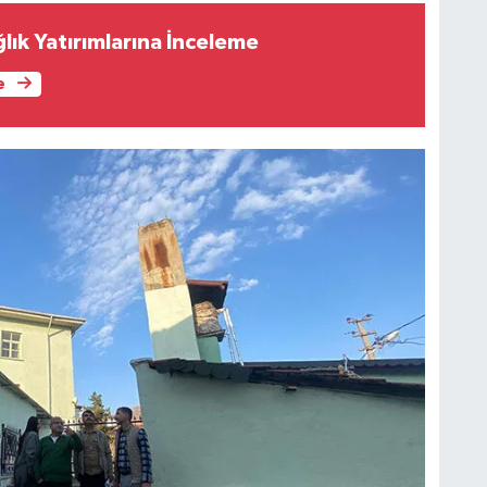
lık Yatırımlarına İnceleme
e