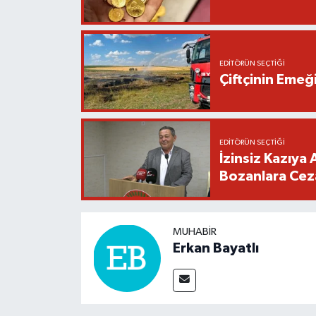
EDITÖRÜN SEÇTIĞI
Çiftçinin Emeği
EDITÖRÜN SEÇTIĞI
İzinsiz Kazıya 
Bozanlara Cez
MUHABIR
Erkan Bayatlı