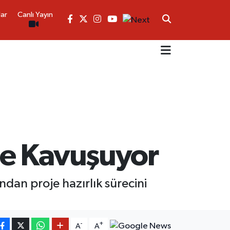
lar
Canlı Yayın
ne Kavuşuyor
dan proje hazırlık sürecini
-
+
A
A