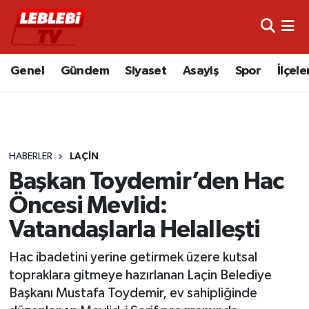
Hava Durumu
Genel
Gündem
Siyaset
Asayiş
Spor
İlçele
Çorum Namaz Vakitleri
Trafik Durumu
HABERLER
LAÇIN
Süper Lig Puan Durumu ve Fikstür
Başkan Toydemir’den Hac
Tüm Manşetler
Öncesi Mevlid:
Vatandaşlarla Helalleşti
Son Dakika Haberleri
Hac ibadetini yerine getirmek üzere kutsal
Haber Arşivi
topraklara gitmeye hazırlanan Laçin Belediye
Başkanı Mustafa Toydemir, ev sahipliğinde