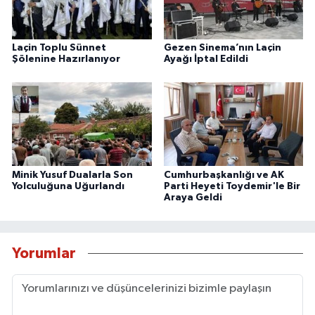
Laçin Toplu Sünnet
Gezen Sinema’nın Laçin
Şölenine Hazırlanıyor
Ayağı İptal Edildi
Minik Yusuf Dualarla Son
Cumhurbaşkanlığı ve AK
Yolculuğuna Uğurlandı
Parti Heyeti Toydemir'le Bir
Araya Geldi
Yorumlar