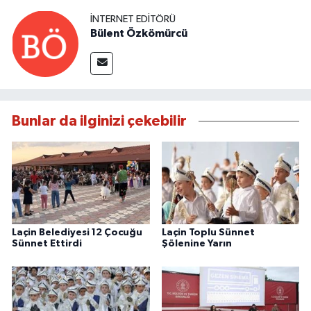
İNTERNET EDITÖRÜ
Bülent Özkömürcü
Bunlar da ilginizi çekebilir
Laçin Belediyesi 12 Çocuğu
Laçin Toplu Sünnet
Sünnet Ettirdi
Şölenine Yarın