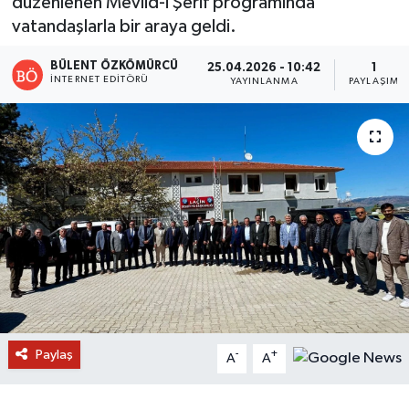
düzenlenen Mevlid-i Şerif programında
vatandaşlarla bir araya geldi.
BÜLENT ÖZKÖMÜRCÜ
25.04.2026 - 10:42
1
İNTERNET EDITÖRÜ
YAYINLANMA
PAYLAŞIM
Paylaş
-
+
A
A