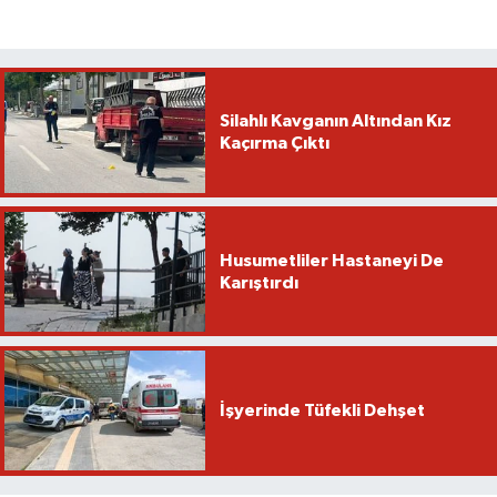
Silahlı Kavganın Altından Kız
Kaçırma Çıktı
Husumetliler Hastaneyi De
Karıştırdı
İşyerinde Tüfekli Dehşet