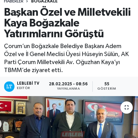
HABERLER
BOĞAZKALE
Başkan Özel ve Milletvekili
Kaya Boğazkale
Yatırımlarını Görüştü
Çorum’un Boğazkale Belediye Başkanı Adem
Özel ve İl Genel Meclisi Üyesi Hüseyin Sülün, AK
Parti Çorum Milletvekili Av. Oğuzhan Kaya’yı
TBMM’de ziyaret etti.
LEBLEBI TV
28.02.2025 - 08:56
55
EDITÖR
YAYINLANMA
GÖSTERIM