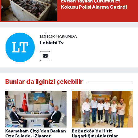
Evden Yayılan Çürümüş Et
Kokusu Polisi Alarma Geçirdi
EDITÖR HAKKINDA
Leblebi Tv
Bunlar da ilginizi çekebilir
Kaymakam Çitçi’den Başkan
Boğazköy’de Hitit
Özel’e İade-i Ziyaret
Uygarlığını Anlattılar