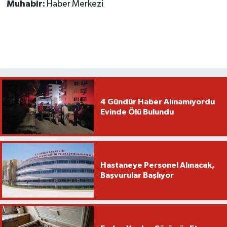
Muhabir:
Haber Merkezi
4 Gündür Haber Alınamıyordu
Evinde Ölü Bulundu
Hastaneye Personel Alınacak,
Başvurular Başlıyor