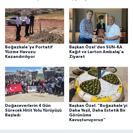
Boğazkale'ye Portatif
Başkan Özel'den SUN-KA
Yüzme Havuzu
Kağıt ve Larton Ambalaj'a
Kazandırılıyor
Ziyaret
Doğaseverlerin 4 Gün
Başkan Özel: “Boğazkale’yi
Sürecek Hitit Yolu Yürüyüşü
Daha Yeşil, Daha Estetik Bir
Başladı
Görünüme
Kavuşturuyoruz”