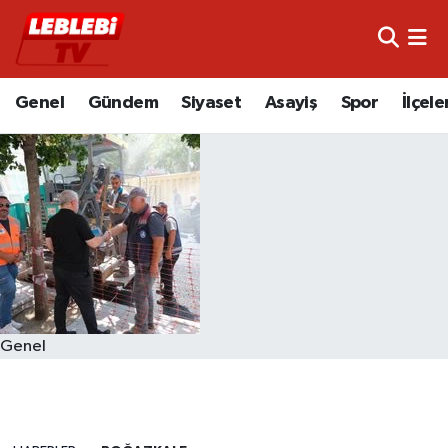
Hava Durumu
Genel
Gündem
Siyaset
Asayiş
Spor
İlçele
Çorum Namaz Vakitleri
Trafik Durumu
Süper Lig Puan Durumu ve Fikstür
Tüm Manşetler
Son Dakika Haberleri
Genel
Haber Arşivi