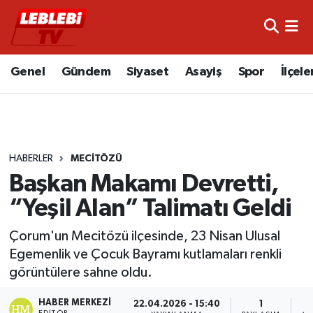
Hava Durumu
Genel
Gündem
Siyaset
Asayiş
Spor
İlçele
Çorum Namaz Vakitleri
Trafik Durumu
HABERLER
MECITÖZÜ
Süper Lig Puan Durumu ve Fikstür
Başkan Makamı Devretti,
Tüm Manşetler
“Yeşil Alan” Talimatı Geldi
Son Dakika Haberleri
Çorum'un Mecitözü ilçesinde, 23 Nisan Ulusal
Egemenlik ve Çocuk Bayramı kutlamaları renkli
Haber Arşivi
görüntülere sahne oldu.
HABER MERKEZI
22.04.2026 - 15:40
1
EDITÖR