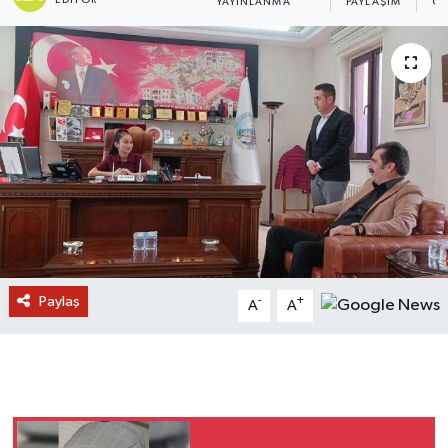
YAYINLANMA
PAYLAŞIM
GÖ
Paylaş
-
+
A
A