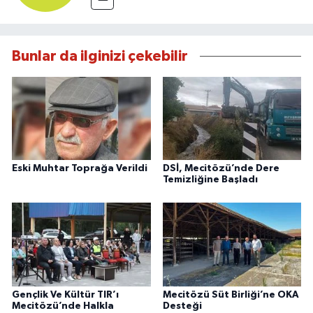
Bunlar da ilginizi çekebilir
Eski Muhtar Toprağa Verildi
DSİ, Mecitözü’nde Dere
Temizliğine Başladı
Gençlik Ve Kültür TIR’ı
Mecitözü Süt Birliği’ne OKA
Mecitözü’nde Halkla
Desteği