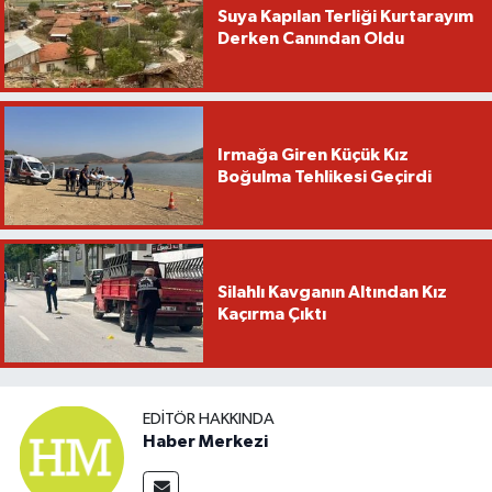
Suya Kapılan Terliği Kurtarayım
Derken Canından Oldu
Irmağa Giren Küçük Kız
Boğulma Tehlikesi Geçirdi
Silahlı Kavganın Altından Kız
Kaçırma Çıktı
EDITÖR HAKKINDA
Haber Merkezi