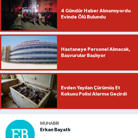
4 Gündür Haber Alınamıyordu
Evinde Ölü Bulundu
Hastaneye Personel Alınacak,
Başvurular Başlıyor
Evden Yayılan Çürümüş Et
Kokusu Polisi Alarma Geçirdi
MUHABIR
Erkan Bayatlı