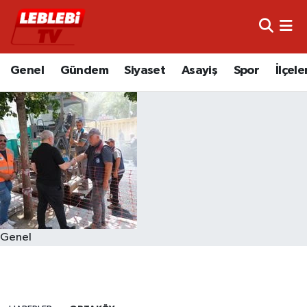
Hava Durumu
Genel
Gündem
Siyaset
Asayiş
Spor
İlçele
Çorum Namaz Vakitleri
Trafik Durumu
Süper Lig Puan Durumu ve Fikstür
Tüm Manşetler
Son Dakika Haberleri
Genel
Haber Arşivi