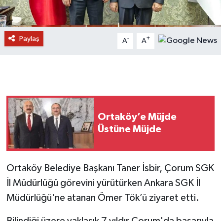
Paylaş
-
+
A
A
Ortaköy’e Müjde
Üstüne Müjde
Ortaköy Belediye Başkanı Taner İsbir, Çorum SGK
İl Müdürlüğü görevini yürütürken Ankara SGK İl
Müdürlüğü'ne atanan Ömer Tök’ü ziyaret etti.
Bilindiği üzere yaklaşık 7 yıldır Çorum'da başarıyla