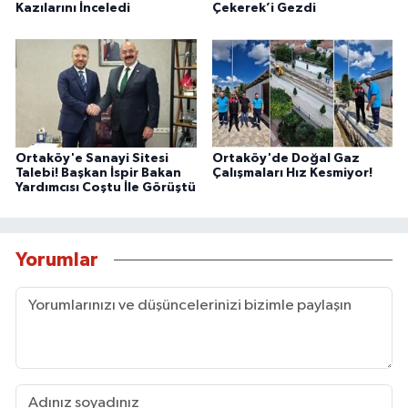
Kazılarını İnceledi
Çekerek’i Gezdi
Ortaköy'e Sanayi Sitesi
Ortaköy'de Doğal Gaz
Talebi! Başkan İspir Bakan
Çalışmaları Hız Kesmiyor!
Yardımcısı Coştu İle Görüştü
Yorumlar