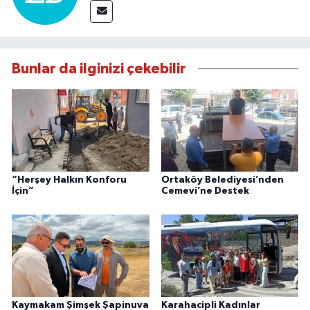
Bunlar da ilginizi çekebilir
“Herşey Halkın Konforu
Ortaköy Belediyesi’nden
İçin”
Cemevi’ne Destek
Kaymakam Şimşek Şapinuva
Karahacipli Kadınlar