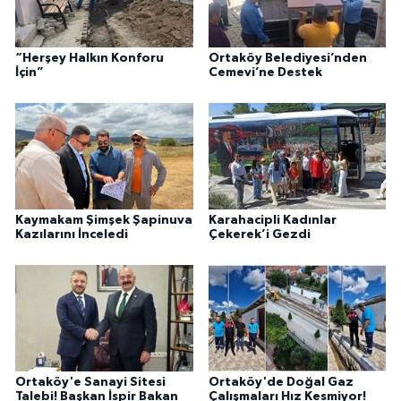
“Herşey Halkın Konforu
Ortaköy Belediyesi’nden
İçin”
Cemevi’ne Destek
Kaymakam Şimşek Şapinuva
Karahacipli Kadınlar
Kazılarını İnceledi
Çekerek’i Gezdi
Ortaköy'e Sanayi Sitesi
Ortaköy'de Doğal Gaz
Talebi! Başkan İspir Bakan
Çalışmaları Hız Kesmiyor!