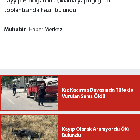
Tayyip Erdoğan’ın açıklama yaptığı grup
toplantısında hazır bulundu.
Muhabir:
Haber Merkezi
Kız Kaçırma Davasında Tüfekle
Vurulan Şahıs Öldü
Kayıp Olarak Aranıyordu Ölü
Bulundu