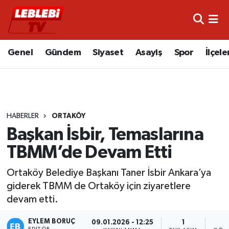
Hava Durumu
Genel
Gündem
Siyaset
Asayiş
Spor
İlçele
Çorum Namaz Vakitleri
Trafik Durumu
HABERLER
ORTAKÖY
Süper Lig Puan Durumu ve Fikstür
Başkan İsbir, Temaslarına
Tüm Manşetler
TBMM’de Devam Etti
Son Dakika Haberleri
Ortaköy Belediye Başkanı Taner İsbir Ankara’ya
giderek TBMM de Ortaköy için ziyaretlere
Haber Arşivi
devam etti.
EYLEM BORUÇ
09.01.2026 - 12:25
1
5
EDITÖR