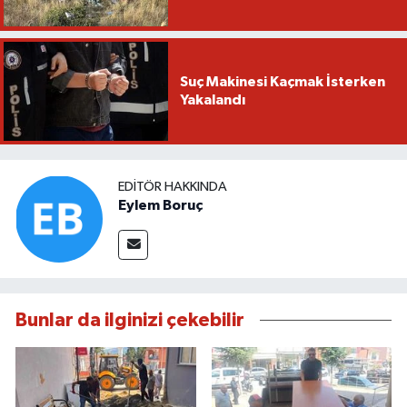
Suç Makinesi Kaçmak İsterken
Yakalandı
EDITÖR HAKKINDA
Eylem Boruç
Bunlar da ilginizi çekebilir