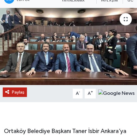
YAYINLANMA
PAYLAŞIM
GÖST
Paylaş
-
+
A
A
Ortaköy Belediye Başkanı Taner İsbir Ankara’ya