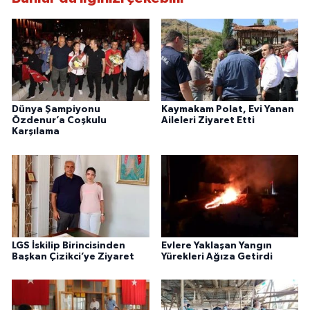
Dünya Şampiyonu
Kaymakam Polat, Evi Yanan
Özdenur’a Coşkulu
Aileleri Ziyaret Etti
Karşılama
LGS İskilip Birincisinden
Evlere Yaklaşan Yangın
Başkan Çizikci’ye Ziyaret
Yürekleri Ağıza Getirdi