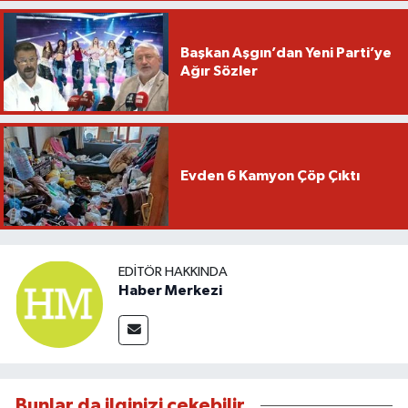
Başkan Aşgın’dan Yeni Parti’ye
Ağır Sözler
Evden 6 Kamyon Çöp Çıktı
EDITÖR HAKKINDA
Haber Merkezi
Bunlar da ilginizi çekebilir