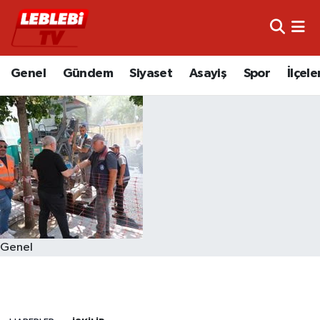
Hava Durumu
Genel
Gündem
Siyaset
Asayiş
Spor
İlçele
Çorum Namaz Vakitleri
Trafik Durumu
Süper Lig Puan Durumu ve Fikstür
Tüm Manşetler
Son Dakika Haberleri
Genel
Haber Arşivi