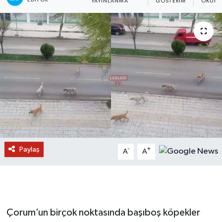
YAYINLANMA
GÖSTERIM
OKUNM
Paylaş
-
+
A
A
Çorum’un birçok noktasında başıboş köpekler