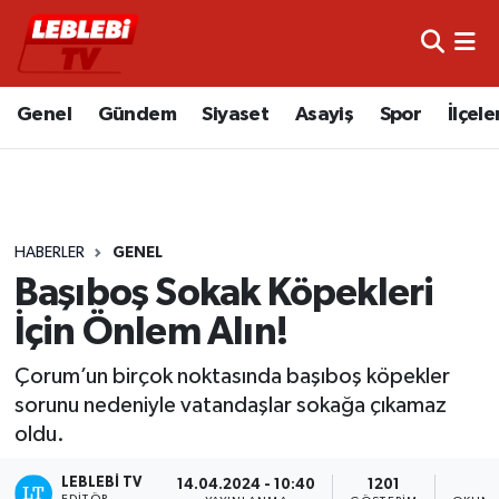
Hava Durumu
Genel
Gündem
Siyaset
Asayiş
Spor
İlçele
Çorum Namaz Vakitleri
Trafik Durumu
HABERLER
GENEL
Süper Lig Puan Durumu ve Fikstür
Başıboş Sokak Köpekleri
Tüm Manşetler
İçin Önlem Alın!
Son Dakika Haberleri
Çorum’un birçok noktasında başıboş köpekler
sorunu nedeniyle vatandaşlar sokağa çıkamaz
Haber Arşivi
oldu.
LEBLEBI TV
14.04.2024 - 10:40
1201
1
EDITÖR