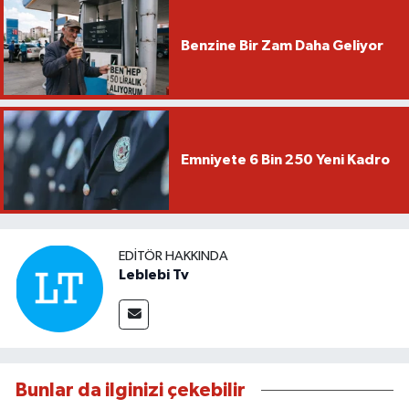
Benzine Bir Zam Daha Geliyor
Emniyete 6 Bin 250 Yeni Kadro
EDITÖR HAKKINDA
Leblebi Tv
Bunlar da ilginizi çekebilir