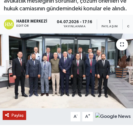
avukatlık mesleğinin sorunları, çözüm önerileri ve
hukuk camiasının gündemindeki konular ele alındı.
HABER MERKEZI
04.07.2026 - 17:16
1
EDITÖR
YAYINLANMA
PAYLAŞIM
GÖ
Paylaş
-
+
A
A