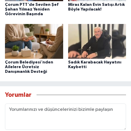
Çorum PTT'de Sevilen Şef
Miras Kalan Evin Satışı Artık
Şahan Yılmaz Yeniden
Böyle Yapılacak!
Görevinin Başında
Çorum Belediyesi'nden
Sadık Karabacak Hayatını
Ailelere Ücretsiz
Kaybetti
Danışmanlık Desteği
Yorumlar