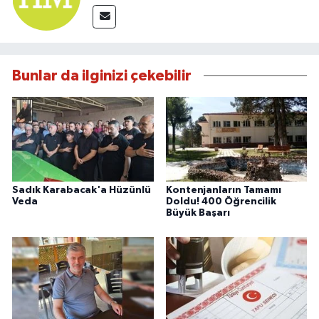
Bunlar da ilginizi çekebilir
Sadık Karabacak'a Hüzünlü
Kontenjanların Tamamı
Veda
Doldu! 400 Öğrencilik
Büyük Başarı