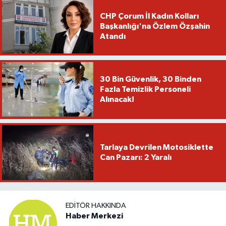
CHP Çorum İl Kadın Kolları
Başkanlığı'na Özlem Özşahin
Atandı
30 Bin Güvenlik, 30 Binden
Fazla Temizlik Personeli
Alınacak!
Tarlaya Devrilen Motosiklette
Can Pazarı: 2 Yaralı
EDITÖR HAKKINDA
Haber Merkezi