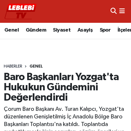
Hava Durumu
Genel
Gündem
Siyaset
Asayiş
Spor
İlçele
Çorum Namaz Vakitleri
Trafik Durumu
HABERLER
GENEL
Süper Lig Puan Durumu ve Fikstür
Baro Başkanları Yozgat'ta
Tüm Manşetler
Hukukun Gündemini
Değerlendirdi
Son Dakika Haberleri
Çorum Baro Başkanı Av. Turan Kalıpcı, Yozgat'ta
Haber Arşivi
düzenlenen Genişletilmiş İç Anadolu Bölge Baro
Başkanları Toplantısı'na katıldı. Toplantıda