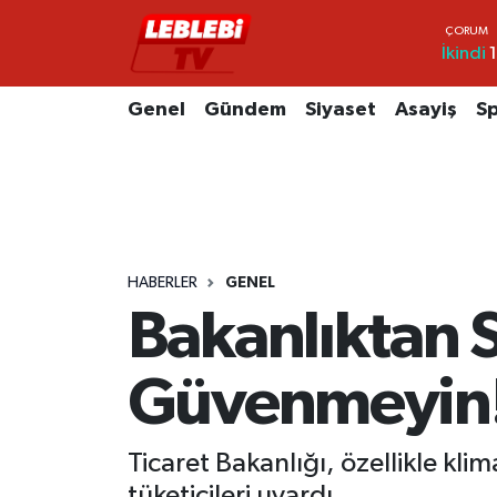
İkindi
1
Hava Durumu
Genel
Gündem
Siyaset
Asayiş
S
Çorum Namaz Vakitleri
Trafik Durumu
Süper Lig Puan Durumu ve Fikstür
HABERLER
GENEL
Tüm Manşetler
Bakanlıktan 
Son Dakika Haberleri
Güvenmeyin
Haber Arşivi
Ticaret Bakanlığı, özellikle klim
tüketicileri uyardı.