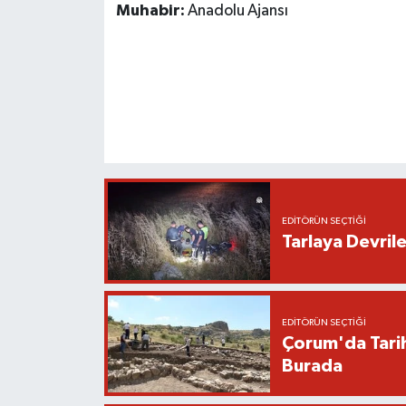
Muhabir:
Anadolu Ajansı
EDITÖRÜN SEÇTIĞI
Tarlaya Devril
EDITÖRÜN SEÇTIĞI
Çorum'da Tarih
Burada