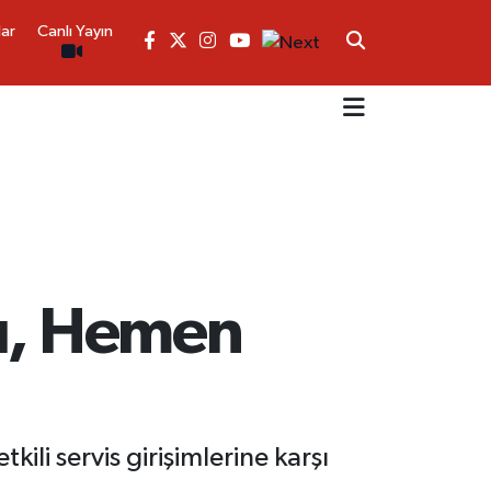
lar
Canlı Yayın
mı, Hemen
kili servis girişimlerine karşı