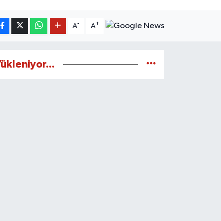
-
+
A
A
ükleniyor...