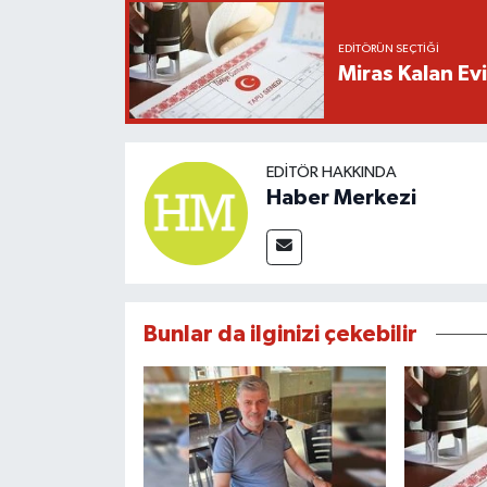
EDITÖRÜN SEÇTIĞI
Miras Kalan Evi
EDITÖR HAKKINDA
Haber Merkezi
Bunlar da ilginizi çekebilir