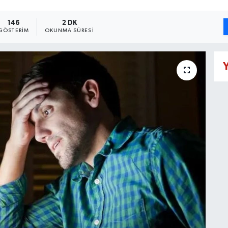
146
2 DK
GÖSTERIM
OKUNMA SÜRESI
Y