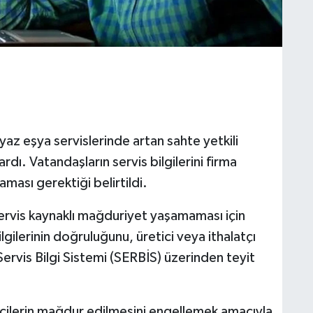
eyaz eşya servislerinde artan sahte yetkili
yardı. Vatandaşların servis bilgilerini firma
ması gerektiği belirtildi.
 servis kaynaklı mağduriyet yaşamaması için
lgilerinin doğruluğunu, üretici veya ithalatçı
 Servis Bilgi Sistemi (SERBİS) üzerinden teyit
icilerin mağdur edilmesini engellemek amacıyla