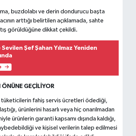
klima, buzdolabı ve derin dondurucu başta
cının arttığı belirtilen açıklamada, sahte
rtış görüldüğüne dikkat çekildi.
Sevilen Şef Şahan Yılmaz Yeniden
ında
e
N ÖNÜNE GEÇİLİYOR
üketicilerin fahiş servis ücretleri ödediği,
aştığı, ürünlerini hasarlı veya hiç onarılmadan
iyle ürünlerin garanti kapsamı dışında kaldığı,
edebildiği ve kişisel verilerin talep edilmesi