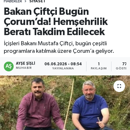
HABERLER
SIYASET
Bakan Çiftçi Bugün
Çorum’da! Hemşehrilik
Beratı Takdim Edilecek
İçişleri Bakanı Mustafa Çiftçi, bugün çeşitli
programlara katılmak üzere Çorum’a geliyor.
AYŞE ŞIŞLI
06.06.2026 - 08:54
1
77
MUHABIR
YAYINLANMA
PAYLAŞIM
GÖSTER