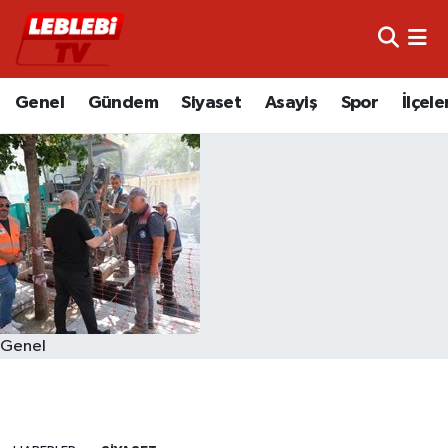
Hava Durumu
Genel
Gündem
Siyaset
Asayiş
Spor
İlçele
Çorum Namaz Vakitleri
Trafik Durumu
Süper Lig Puan Durumu ve Fikstür
Tüm Manşetler
Son Dakika Haberleri
Genel
Haber Arşivi