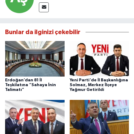
Bunlar da ilginizi çekebilir
Erdoğan’dan 81 İl
Yeni Parti'de İl Başkanlığına
Teşkilatına “Sahaya İnin
Solmaz, Merkez İlçeye
Talimatı”
Yağmur Getirildi