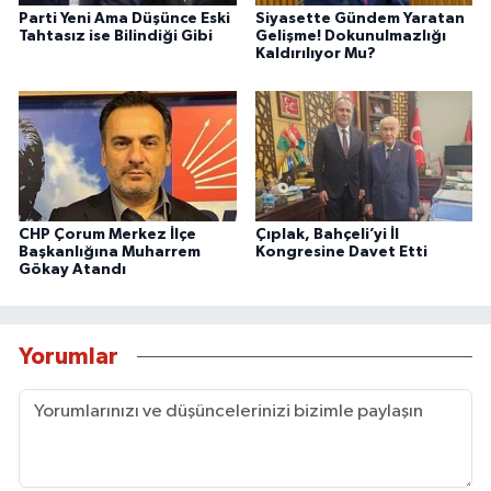
Parti Yeni Ama Düşünce Eski
Siyasette Gündem Yaratan
Tahtasız ise Bilindiği Gibi
Gelişme! Dokunulmazlığı
Kaldırılıyor Mu?
CHP Çorum Merkez İlçe
Çıplak, Bahçeli’yi İl
Başkanlığına Muharrem
Kongresine Davet Etti
Gökay Atandı
Yorumlar