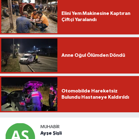
Elini Yem Makinesine Kaptıran
Çiftçi Yaralandı
Anne Oğul Ölümden Döndü
Otomobilde Hareketsiz
Bulundu Hastaneye Kaldırıldı
MUHABIR
Ayşe Şişli