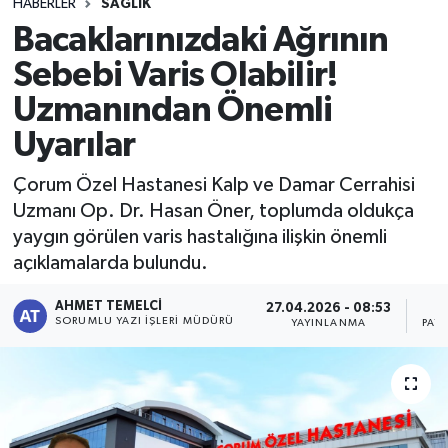
HABERLER
SAĞLIK
Bacaklarınızdaki Ağrının
Sebebi Varis Olabilir!
Uzmanından Önemli
Uyarılar
Çorum Özel Hastanesi Kalp ve Damar Cerrahisi
Uzmanı Op. Dr. Hasan Öner, toplumda oldukça
yaygın görülen varis hastalığına ilişkin önemli
açıklamalarda bulundu.
AHMET TEMELCI
27.04.2026 - 08:53
SORUMLU YAZI İŞLERI MÜDÜRÜ
YAYINLANMA
PAY