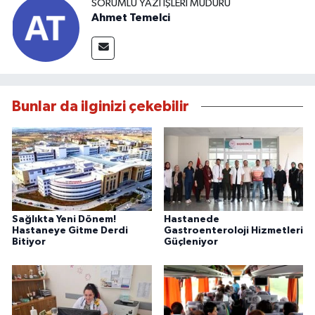
SORUMLU YAZI İŞLERI MÜDÜRÜ
Ahmet Temelci
Bunlar da ilginizi çekebilir
Sağlıkta Yeni Dönem!
Hastanede
Hastaneye Gitme Derdi
Gastroenteroloji Hizmetleri
Bitiyor
Güçleniyor