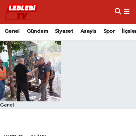
Hava Durumu
Genel
Gündem
Siyaset
Asayiş
Spor
İlçele
Çorum Namaz Vakitleri
Trafik Durumu
Süper Lig Puan Durumu ve Fikstür
Tüm Manşetler
Son Dakika Haberleri
Genel
Haber Arşivi