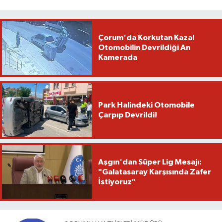
Çorum'da Korkutan Kaza!
Otomobilin Devrildiği An
Kamerada
Park Halindeki Otomobile
Çarpıp Devrildi!
Aşgın'dan Süper Lig Mesajı:
"Galatasaray Karşısında Zafer
İstiyoruz"