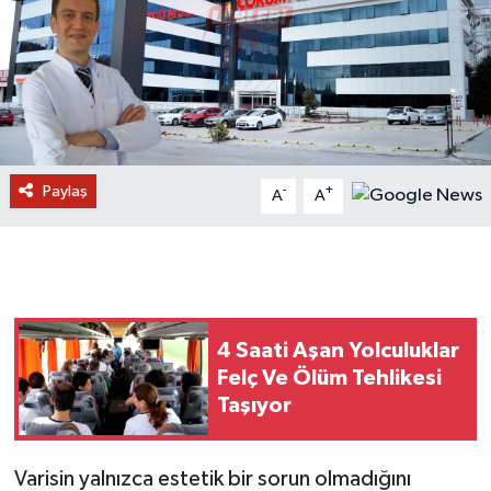
Paylaş
-
+
A
A
4 Saati Aşan Yolculuklar
Felç Ve Ölüm Tehlikesi
Taşıyor
Varisin yalnızca estetik bir sorun olmadığını