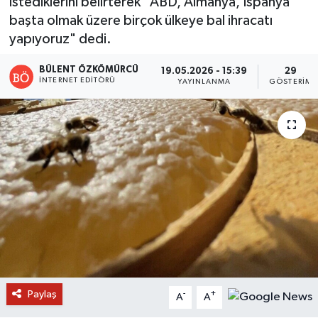
istediklerini belirterek "ABD, Almanya, İspanya
başta olmak üzere birçok ülkeye bal ihracatı
yapıyoruz" dedi.
BÜLENT ÖZKÖMÜRCÜ
19.05.2026 - 15:39
29
İNTERNET EDITÖRÜ
YAYINLANMA
GÖSTERIM
Paylaş
-
+
A
A