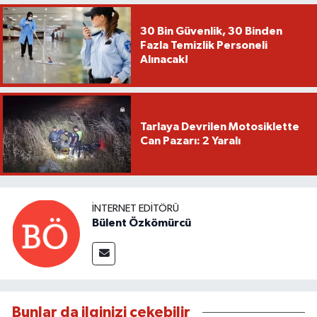
30 Bin Güvenlik, 30 Binden
Fazla Temizlik Personeli
Alınacak!
Tarlaya Devrilen Motosiklette
Can Pazarı: 2 Yaralı
İNTERNET EDITÖRÜ
Bülent Özkömürcü
Bunlar da ilginizi çekebilir