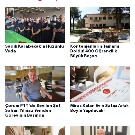
Sadık Karabacak'a Hüzünlü
Kontenjanların Tamamı
Veda
Doldu! 400 Öğrencilik
Büyük Başarı
Çorum PTT'de Sevilen Şef
Miras Kalan Evin Satışı Artık
Şahan Yılmaz Yeniden
Böyle Yapılacak!
Görevinin Başında