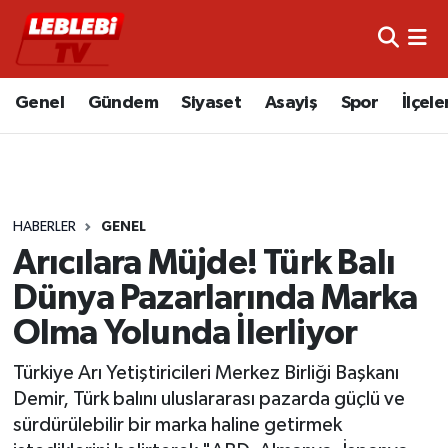
Hava Durumu
Genel
Gündem
Siyaset
Asayiş
Spor
İlçele
Çorum Namaz Vakitleri
Trafik Durumu
HABERLER
GENEL
Süper Lig Puan Durumu ve Fikstür
Arıcılara Müjde! Türk Balı
Tüm Manşetler
Dünya Pazarlarında Marka
Olma Yolunda İlerliyor
Son Dakika Haberleri
Türkiye Arı Yetiştiricileri Merkez Birliği Başkanı
Haber Arşivi
Demir, Türk balını uluslararası pazarda güçlü ve
sürdürülebilir bir marka haline getirmek