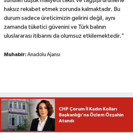
sunulan düşük maliyetli taklit ve tağşişli ürünlerle
haksız rekabet etmek zorunda kalmaktadır. Bu
durum sadece üreticimizin gelirini değil, aynı
zamanda tüketici güvenini ve Türk balının
uluslararası itibarını da olumsuz etkilemektedir."
Muhabir:
Anadolu Ajansı
CHP Çorum İl Kadın Kolları
Başkanlığı'na Özlem Özşahin
Atandı