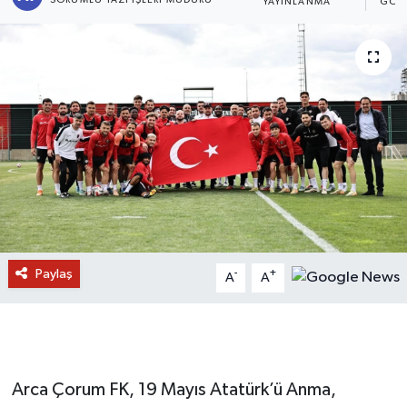
YAYINLANMA
GÖS
Paylaş
-
+
A
A
Arca Çorum FK, 19 Mayıs Atatürk’ü Anma,