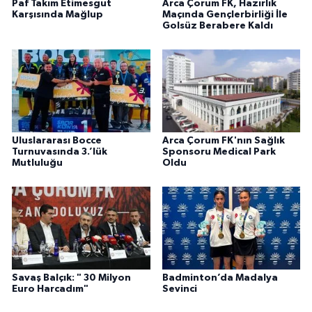
Paf Takım Etimesgut
Arca Çorum FK, Hazırlık
Karşısında Mağlup
Maçında Gençlerbirliği İle
Golsüz Berabere Kaldı
Uluslararası Bocce
Arca Çorum FK'nın Sağlık
Turnuvasında 3.’lük
Sponsoru Medical Park
Mutluluğu
Oldu
Savaş Balçık: " 30 Milyon
Badminton’da Madalya
Euro Harcadım"
Sevinci