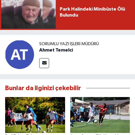
Park Halindeki Minibüste Ölü
Bulundu
SORUMLU YAZI İŞLERI MÜDÜRÜ
Ahmet Temelci
Bunlar da ilginizi çekebilir