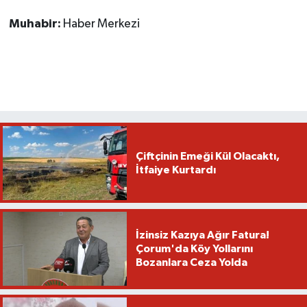
Muhabir:
Haber Merkezi
Çiftçinin Emeği Kül Olacaktı,
İtfaiye Kurtardı
İzinsiz Kazıya Ağır Fatura!
Çorum'da Köy Yollarını
Bozanlara Ceza Yolda