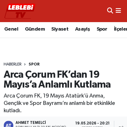
Hava Durumu
Genel
Gündem
Siyaset
Asayiş
Spor
İlçele
Çorum Namaz Vakitleri
Trafik Durumu
HABERLER
SPOR
Süper Lig Puan Durumu ve Fikstür
Arca Çorum FK’dan 19
Tüm Manşetler
Mayıs’a Anlamlı Kutlama
Son Dakika Haberleri
Arca Çorum FK, 19 Mayıs Atatürk’ü Anma,
Gençlik ve Spor Bayramı’nı anlamlı bir etkinlikle
Haber Arşivi
kutladı.
AHMET TEMELCI
19.05.2026 - 20:21
SORUMLU YAZI İŞLERI MÜDÜRÜ