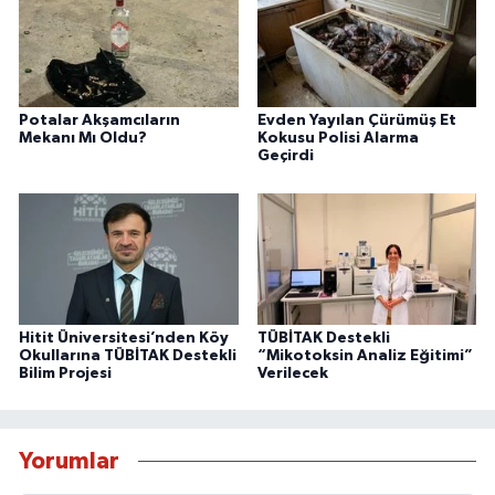
Potalar Akşamcıların
Evden Yayılan Çürümüş Et
Mekanı Mı Oldu?
Kokusu Polisi Alarma
Geçirdi
Hitit Üniversitesi’nden Köy
TÜBİTAK Destekli
Okullarına TÜBİTAK Destekli
“Mikotoksin Analiz Eğitimi”
Bilim Projesi
Verilecek
Yorumlar