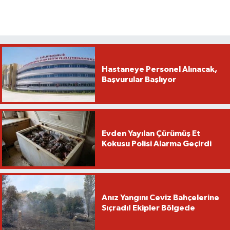
Hastaneye Personel Alınacak,
Başvurular Başlıyor
Evden Yayılan Çürümüş Et
Kokusu Polisi Alarma Geçirdi
Anız Yangını Ceviz Bahçelerine
Sıçradı! Ekipler Bölgede