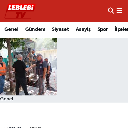
Hava Durumu
Genel
Gündem
Siyaset
Asayiş
Spor
İlçele
Çorum Namaz Vakitleri
Trafik Durumu
Süper Lig Puan Durumu ve Fikstür
Tüm Manşetler
Son Dakika Haberleri
Genel
Haber Arşivi