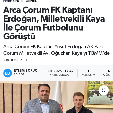
HABERLER
GENEL
Arca Çorum FK Kaptanı
Erdoğan, Milletvekili Kaya
İle Çorum Futbolunu
Görüştü
Arca Çorum FK Kaptanı Yusuf Erdoğan AK Parti
Çorum Milletvekili Av. Oğuzhan Kaya’yı TBMM’de
ziyaret etti.
EYLEM BORUÇ
13.11.2025 - 17:47
1
14
EDITÖR
YAYINLANMA
PAYLAŞIM
GÖSTE