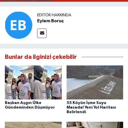
EDITÖR HAKKINDA
Eylem Boruç
Bunlar da ilginizi çekebilir
Başkan Aşgın Ülke
55 Köyün İçme Suyu
Gündeminden Düşmüyor
Masada! Yeni Yol Haritası
Belirlendi