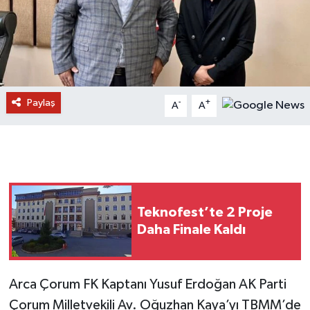
Paylaş
-
+
A
A
Teknofest’te 2 Proje
Daha Finale Kaldı
Arca Çorum FK Kaptanı Yusuf Erdoğan AK Parti
Çorum Milletvekili Av. Oğuzhan Kaya’yı TBMM’de