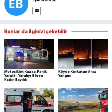
Eylem Boruç
Bunlar da ilginizi çekebilir
Motosiklet Kazası Panik
Köyde Korkutan Anız
Yarattı: Yaralıyı Gören
Yangını
Kadın Bayıldı