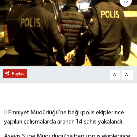
Paylaş
-
+
A
A
İl Emniyet Müdürlüğü’ne bağlı polis ekiplerince
yapılan çalışmalarda aranan 14 şahıs yakalandı.
Asayiş Şube Müdürlüğü’ne bağlı polis ekiplerince