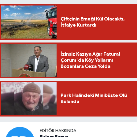
Çiftçinin Emeği Kül Olacaktı,
İtfaiye Kurtardı
İzinsiz Kazıya Ağır Fatura!
Çorum'da Köy Yollarını
Bozanlara Ceza Yolda
Park Halindeki Minibüste Ölü
Bulundu
EDITÖR HAKKINDA