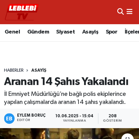
Hava Durumu
Genel
Gündem
Siyaset
Asayiş
Spor
İlçele
Çorum Namaz Vakitleri
Trafik Durumu
HABERLER
ASAYIŞ
Süper Lig Puan Durumu ve Fikstür
Aranan 14 Şahıs Yakalandı
Tüm Manşetler
İl Emniyet Müdürlüğü’ne bağlı polis ekiplerince
yapılan çalışmalarda aranan 14 şahıs yakalandı.
Son Dakika Haberleri
EYLEM BORUÇ
10.06.2025 - 15:04
208
Haber Arşivi
EDITÖR
YAYINLANMA
GÖSTERIM