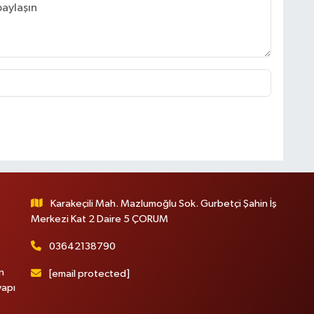
Karakeçili Mah. Mazlumoğlu Sok. Gurbetçi Şahin İş
Merkezi Kat 2 Daire 5 ÇORUM
03642138790
n
[email protected]
yapı