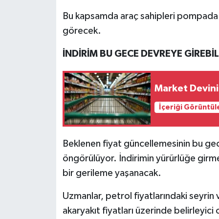
Bu kapsamda araç sahipleri pompada li
görecek.
İNDİRİM BU GECE DEVREYE GİREBİL
Market Devini
İçeriği Görüntül
Beklenen fiyat güncellemesinin bu gec
öngörülüyor. İndirimin yürürlüğe girmesi
bir gerileme yaşanacak.
Uzmanlar, petrol fiyatlarındaki seyri
akaryakıt fiyatları üzerinde belirleyi