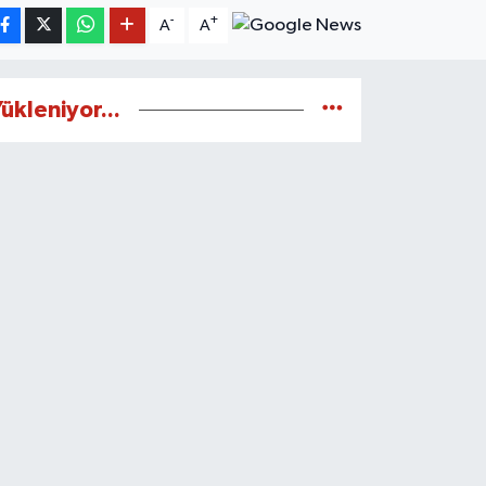
-
+
A
A
ükleniyor...