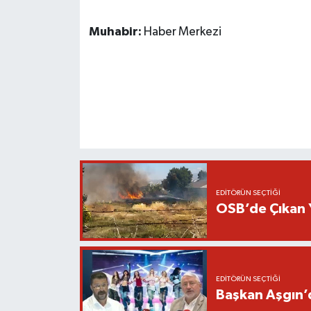
Muhabir:
Haber Merkezi
EDITÖRÜN SEÇTIĞI
OSB’de Çıkan 
EDITÖRÜN SEÇTIĞI
Başkan Aşgın’d