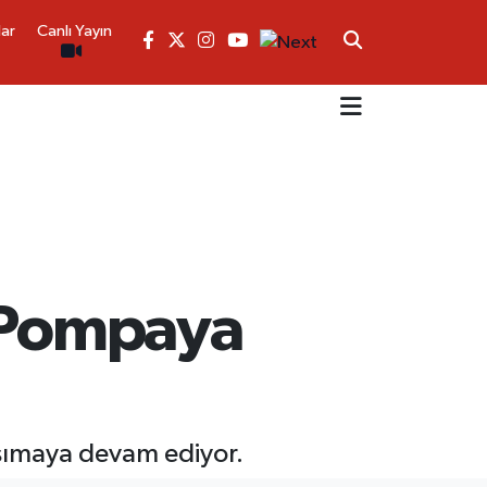
lar
Canlı Yayın
e Pompaya
ansımaya devam ediyor.