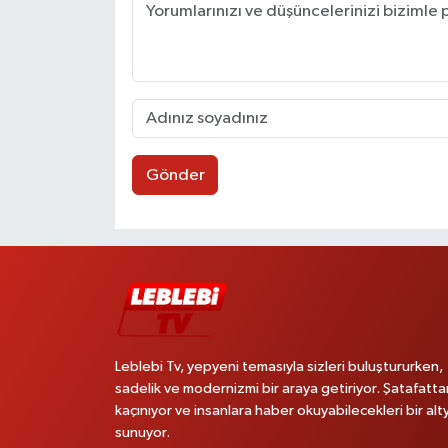
Gönder
Leblebi Tv, yepyeni temasıyla sizleri buluştururken,
sadelik ve modernizmi bir araya getiriyor. Şatafatta
kaçınıyor ve insanlara haber okuyabilecekleri bir alt
sunuyor.