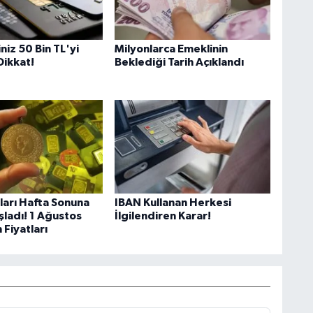
iniz 50 Bin TL'yi
Milyonlarca Emeklinin
Dikkat!
Beklediği Tarih Açıklandı
tları Hafta Sonuna
IBAN Kullanan Herkesi
şladı! 1 Ağustos
İlgilendiren Karar!
 Fiyatları