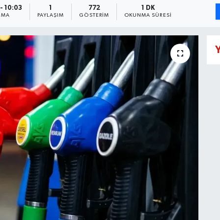
- 10:03
1
772
1 DK
NMA
PAYLAŞIM
GÖSTERIM
OKUNMA SÜRESI
Y