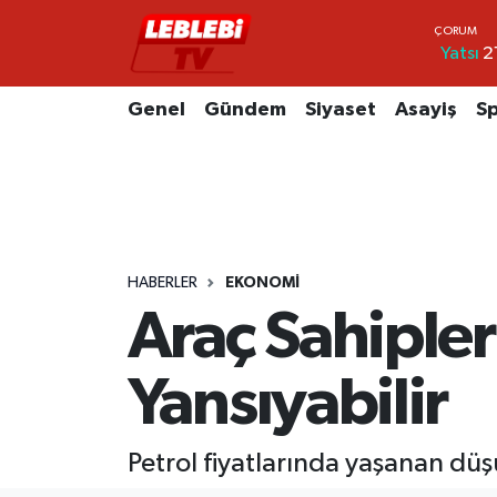
Yatsı
2
Hava Durumu
Genel
Gündem
Siyaset
Asayiş
S
Çorum Namaz Vakitleri
Trafik Durumu
Süper Lig Puan Durumu ve Fikstür
HABERLER
EKONOMI
Tüm Manşetler
Araç Sahiple
Son Dakika Haberleri
Yansıyabilir
Haber Arşivi
Petrol fiyatlarında yaşanan düş