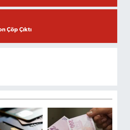
n Çöp Çıktı