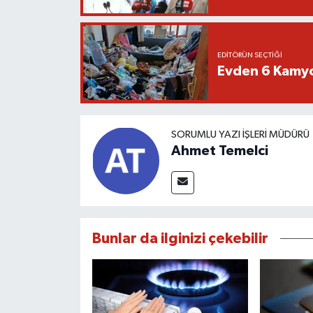
EDITÖRÜN SEÇTIĞI
Evden 6 Kamyo
SORUMLU YAZI İŞLERI MÜDÜRÜ
Ahmet Temelci
Bunlar da ilginizi çekebilir