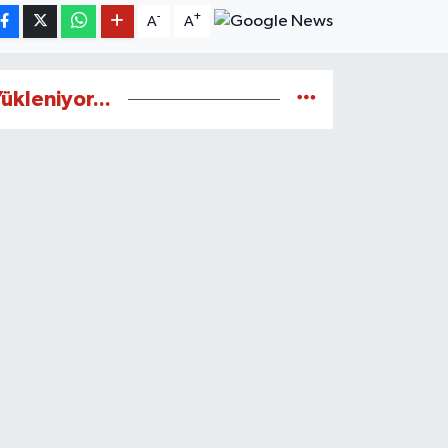
-
+
A
A
ükleniyor...