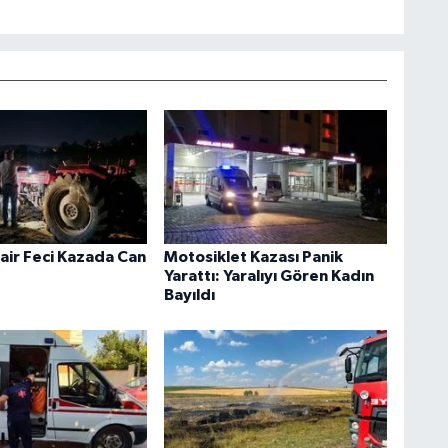
air Feci Kazada Can
Motosiklet Kazası Panik
Yarattı: Yaralıyı Gören Kadın
Bayıldı