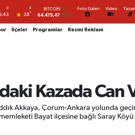
BITCOIN
Foto Galeri
Video
Yazar
64.475,47
0.66
°
28
6:43
DOLAR
47,5986
0.06
por
İlçeler
Programlar
Resmi Reklam
EURO
55,0700
0.1
STERLİN
64,2438
0.21
GRAM ALTIN
6518.23
0.39
BİST100
13.703
0
daki Kazada Can 
dık Akkaya, Çorum-Ankara yolunda geçirdi
 memleketi Bayat ilçesine bağlı Saray Köy