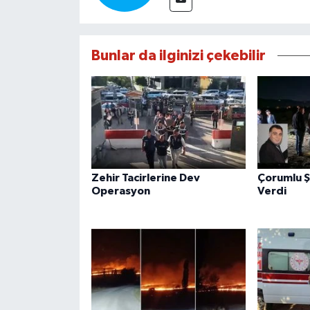
Bunlar da ilginizi çekebilir
Zehir Tacirlerine Dev
Çorumlu Ş
Operasyon
Verdi