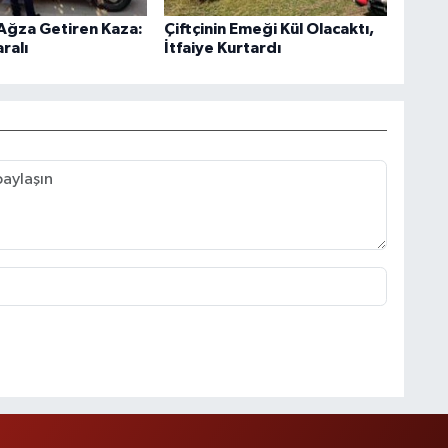
 Ağza Getiren Kaza:
Çiftçinin Emeği Kül Olacaktı,
ralı
İtfaiye Kurtardı