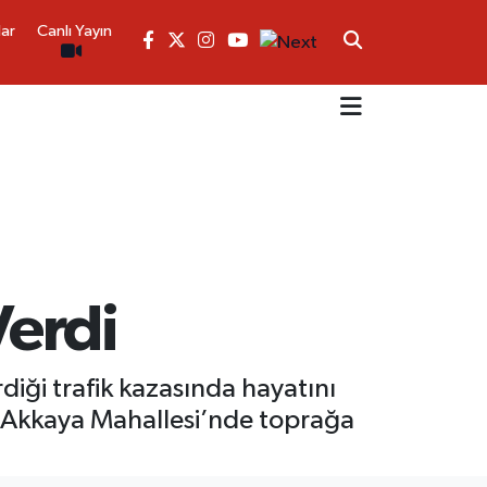
lar
Canlı Yayın
Verdi
ği trafik kazasında hayatını
ü Akkaya Mahallesi’nde toprağa