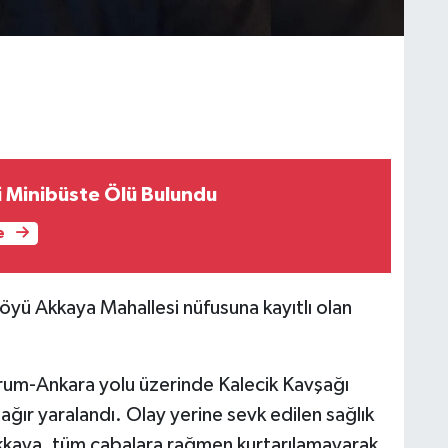
i Minibüste Ölü Bulundu
e
öyü Akkaya Mahallesi nüfusuna kayıtlı olan
rum-Ankara yolu üzerinde Kalecik Kavşağı
 ağır yaralandı. Olay yerine sevk edilen sağlık
Akkaya, tüm çabalara rağmen kurtarılamayarak