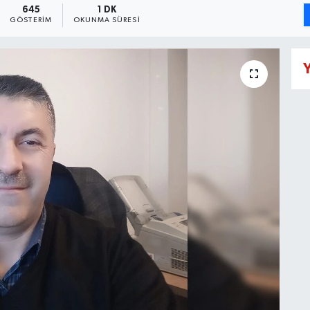
645
1 DK
GÖSTERIM
OKUNMA SÜRESI
Y