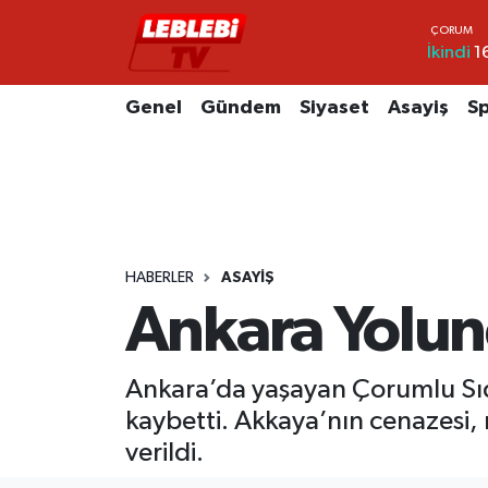
İkindi
1
Hava Durumu
Genel
Gündem
Siyaset
Asayiş
S
Çorum Namaz Vakitleri
Trafik Durumu
Süper Lig Puan Durumu ve Fikstür
HABERLER
ASAYIŞ
Tüm Manşetler
Ankara Yolun
Son Dakika Haberleri
Ankara’da yaşayan Çorumlu Sıd
Haber Arşivi
kaybetti. Akkaya’nın cenazesi,
verildi.