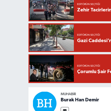
EDITÖRÜN SEÇTIĞI
Zehir Tacirle
EDITÖRÜN SEÇTIĞI
Gazi Caddesi’n
EDITÖRÜN SEÇTIĞI
Çorumlu Şair F
MUHABIR
Burak Han Demir