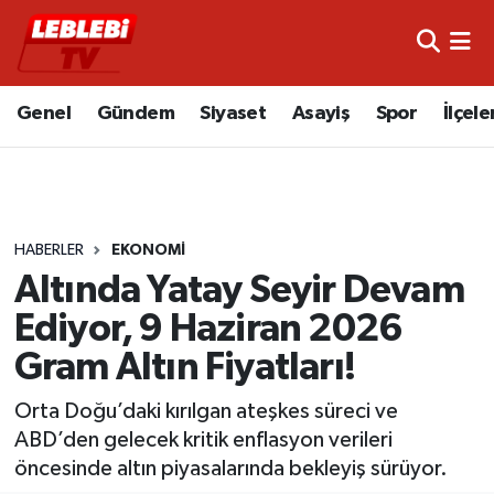
Hava Durumu
Genel
Gündem
Siyaset
Asayiş
Spor
İlçele
Çorum Namaz Vakitleri
Trafik Durumu
HABERLER
EKONOMI
Süper Lig Puan Durumu ve Fikstür
Altında Yatay Seyir Devam
Tüm Manşetler
Ediyor, 9 Haziran 2026
Gram Altın Fiyatları!
Son Dakika Haberleri
Orta Doğu’daki kırılgan ateşkes süreci ve
Haber Arşivi
ABD’den gelecek kritik enflasyon verileri
öncesinde altın piyasalarında bekleyiş sürüyor.