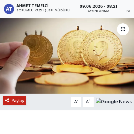
AHMET TEMELCI
09.06.2026 - 08:21
SORUMLU YAZI İŞLERI MÜDÜRÜ
YAYINLANMA
PAY
Paylaş
-
+
A
A