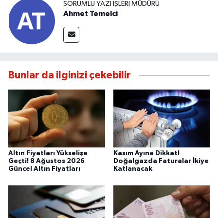
SORUMLU YAZI İŞLERI MÜDÜRÜ
Ahmet Temelci
Bunlar da ilginizi çekebilir
Altın Fiyatları Yükselişe
Kasım Ayına Dikkat!
Geçti! 8 Ağustos 2026
Doğalgazda Faturalar İkiye
Güncel Altın Fiyatları
Katlanacak