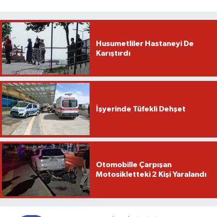
Husumetliler Hastaneyi De
Karıştırdı
İşyerinde Tüfekli Dehşet
Otomobille Çarpışan
Motosikletteki 2 Kişi Yaralandı