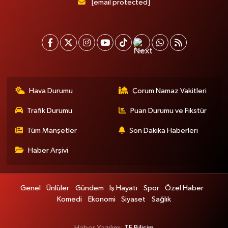
[email protected]
Hava Durumu
Çorum Namaz Vakitleri
Trafik Durumu
Puan Durumu ve Fikstür
Tüm Manşetler
Son Dakika Haberleri
Haber Arşivi
Genel
Ünlüler
Gündem
İş Hayatı
Spor
Özel Haber
Komedi
Ekonomi
Siyaset
Sağlık
Haber Yazılımı:
TE Bilişim