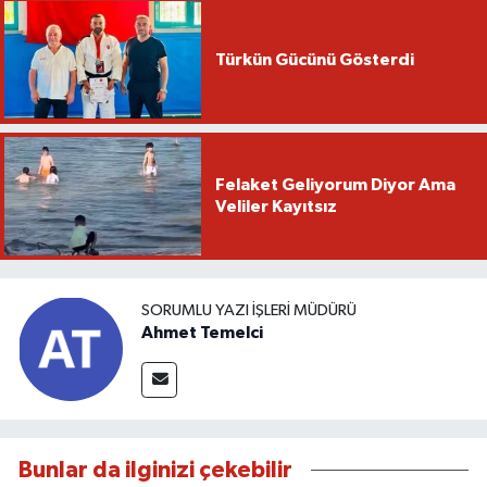
Türkün Gücünü Gösterdi
Felaket Geliyorum Diyor Ama
Veliler Kayıtsız
SORUMLU YAZI İŞLERI MÜDÜRÜ
Ahmet Temelci
Bunlar da ilginizi çekebilir