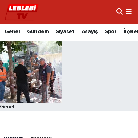
Hava Durumu
Genel
Gündem
Siyaset
Asayiş
Spor
İlçele
Çorum Namaz Vakitleri
Trafik Durumu
Süper Lig Puan Durumu ve Fikstür
Tüm Manşetler
Son Dakika Haberleri
Genel
Haber Arşivi