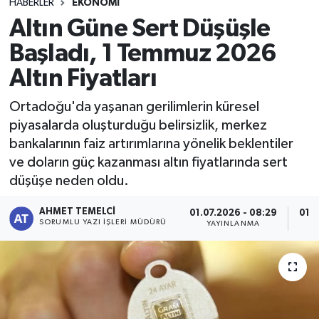
HABERLER
EKONOMI
Altın Güne Sert Düşüşle
Başladı, 1 Temmuz 2026
Altın Fiyatları
Ortadoğu'da yaşanan gerilimlerin küresel
piyasalarda oluşturduğu belirsizlik, merkez
bankalarının faiz artırımlarına yönelik beklentiler
ve doların güç kazanması altın fiyatlarında sert
düşüşe neden oldu.
AHMET TEMELCI
01.07.2026 - 08:29
01.0
SORUMLU YAZI İŞLERI MÜDÜRÜ
YAYINLANMA