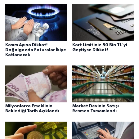
Kasım Ayına Dikkat!
Kart Limitiniz 50 Bin TL'yi
Doğalgazda Faturalar İkiye
Geçtiyse Dikkat!
Katlanacak
Milyonlarca Emeklinin
Market Devinin Satışı
Beklediği Tarih Açıklandı
Resmen Tamamlandı