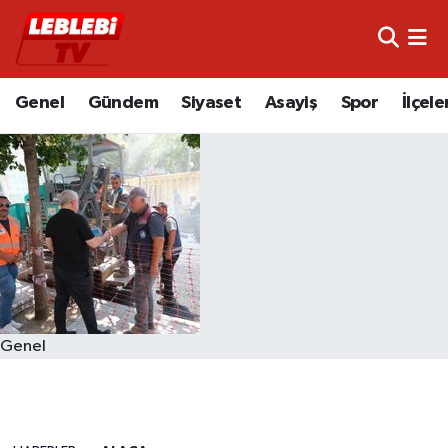
Hava Durumu
Genel
Gündem
Siyaset
Asayiş
Spor
İlçele
Çorum Namaz Vakitleri
Trafik Durumu
Süper Lig Puan Durumu ve Fikstür
Tüm Manşetler
Son Dakika Haberleri
Genel
Haber Arşivi