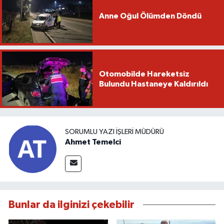
Anne Oğul Ölümden Döndü
Otomobilde Hareketsiz
Bulundu Hastaneye Kaldırıldı
SORUMLU YAZI İŞLERI MÜDÜRÜ
Ahmet Temelci
Bunlar da ilginizi çekebilir