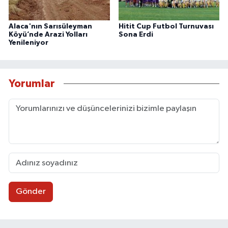
Alaca'nın Sarısüleyman
Hitit Cup Futbol Turnuvası
Köyü’nde Arazi Yolları
Sona Erdi
Yenileniyor
Yorumlar
Gönder