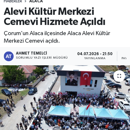
HABERLER
ALACA
Alevi Kültür Merkezi
Cemevi Hizmete Açıldı
Çorum'un Alaca ilçesinde Alaca Alevi Kültür
Merkezi Cemevi açıldı.
AHMET TEMELCI
04.07.2026 - 21:50
SORUMLU YAZI İŞLERI MÜDÜRÜ
YAYINLANMA
PAYL