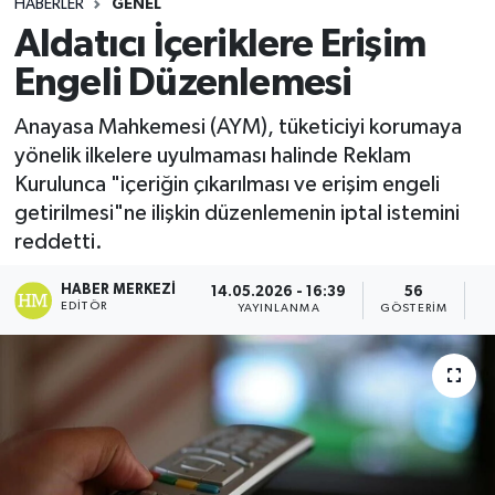
HABERLER
GENEL
Aldatıcı İçeriklere Erişim
Engeli Düzenlemesi
Anayasa Mahkemesi (AYM), tüketiciyi korumaya
yönelik ilkelere uyulmaması halinde Reklam
Kurulunca "içeriğin çıkarılması ve erişim engeli
getirilmesi"ne ilişkin düzenlemenin iptal istemini
reddetti.
HABER MERKEZI
14.05.2026 - 16:39
56
EDITÖR
YAYINLANMA
GÖSTERIM
O