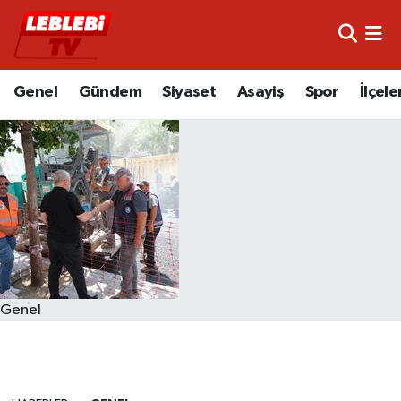
Hava Durumu
Genel
Gündem
Siyaset
Asayiş
Spor
İlçele
Çorum Namaz Vakitleri
Trafik Durumu
Süper Lig Puan Durumu ve Fikstür
Tüm Manşetler
Son Dakika Haberleri
Genel
Haber Arşivi