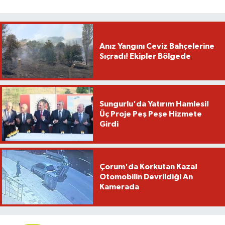
Anız Yangını Ceviz Bahçelerine
Sıçradı! Ekipler Bölgede
Sungurlu'da Yatırım Hamlesi!
Üç Proje Peş Peşe Hizmete
Girdi
Çorum'da Korkutan Kaza!
Otomobilin Devrildiği An
Kamerada