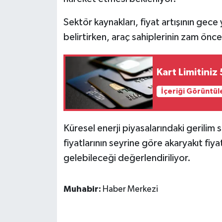
Sektör kaynakları, fiyat artışının gec
belirtirken, araç sahiplerinin zam önc
Kart Limitiniz
İçeriği Görüntül
Küresel enerji piyasalarındaki gerili
fiyatlarının seyrine göre akaryakıt fiy
gelebileceği değerlendiriliyor.
Muhabir:
Haber Merkezi