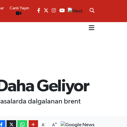
lar
Canlı Yayın
 Daha Geliyor
piyasalarda dalgalanan brent
-
+
A
A