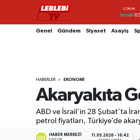
İmsak
03
Hava Durumu
Genel
Gündem
Siyaset
Asayiş
S
Çorum Namaz Vakitleri
Trafik Durumu
Süper Lig Puan Durumu ve Fikstür
HABERLER
EKONOMI
Tüm Manşetler
Akaryakıta Ge
Son Dakika Haberleri
ABD ve İsrail’in 28 Şubat’ta İr
Haber Arşivi
petrol fiyatları, Türkiye’de aka
HABER MERKEZI
11.05.2026 - 16:42
EDITÖR