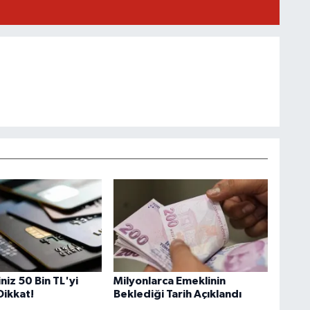
iniz 50 Bin TL'yi
Milyonlarca Emeklinin
Dikkat!
Beklediği Tarih Açıklandı