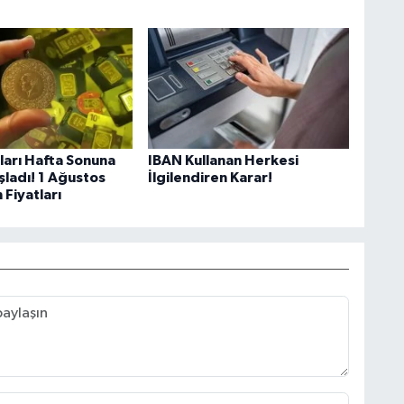
tları Hafta Sonuna
IBAN Kullanan Herkesi
şladı! 1 Ağustos
İlgilendiren Karar!
 Fiyatları